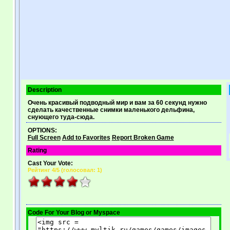
Description
Очень красивый подводный мир и вам за 60 секунд нужно
сделать качественные снимки маленького дельфина,
снующего туда-сюда.
OPTIONS:
Full Screen
Add to Favorites
Report Broken Game
Rating
Cast Your Vote:
Рейтинг
4
/5 (
голосовал: 1
)
Code For Your Blog or Myspace