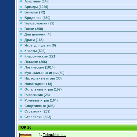
Азартные (146)
Аркады (1949)
Бегалки (72)
Бродилки (530)
Головоломки (99)
Гонки (360)
Для девочек (43)
Драки (168)
Игры для детей (8)
Квесты (592)
Классические (221)
Леталки (356)
Логические (1014)
Музыкальные игры (30)
Настольные игры (33)
Новогодние (18)
Остальные игры (157)
Рисование (23)
Ролевые игры (104)
Спортивные (695)
Стратегии (239)
Стрелялки (823)
TOP 10
1.
Teletubbies ...