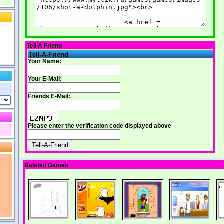
Tell A Friend
Tell-A-Friend
Your Name:
Your E-Mail:
Friends E-Mail:
Please enter the verification code displayed above
Related Games