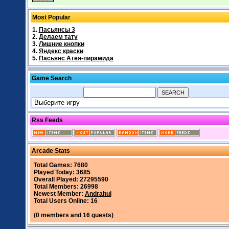
Most Popular
1.
Пасьянсы 3
2.
Делаем тату
3.
Лишние кнопки
4.
Яндекс краски
5.
Пасьянс Атея-пирамида
Game Search
Rss Feeds
Arcade Stats
Total Games: 7680
Played Today: 3685
Overall Played: 27295590
Total Members: 26998
Newest Member:
Andrahui
Total Users Online: 16
(0 members and 16 guests)