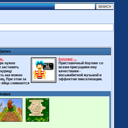
 Games
и..
Боулинг -..
гре нужно
Приставочный боулинг со
 заставить
всеми присущими ему
курицу
качествами -
ть как можно
восьмибитной музыкой и
иц. При этом за
эффектом пикселизации.
 яйца снимаются
 Added