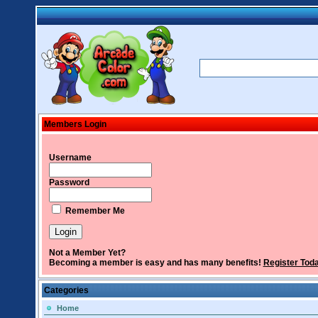
Members Login
Username
Password
Remember Me
Not a Member Yet?
Becoming a member is easy and has many benefits!
Register Tod
Categories
Home