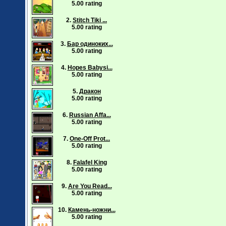
5.00 rating
2.
Stitch Tiki ...
5.00 rating
3.
Бар одиноких...
5.00 rating
4.
Hopes Babysi...
5.00 rating
5.
Дракон
5.00 rating
6.
Russian Affa...
5.00 rating
7.
One-Off Prot...
5.00 rating
8.
Falafel King
5.00 rating
9.
Are You Read...
5.00 rating
10.
Камень-ножни...
5.00 rating