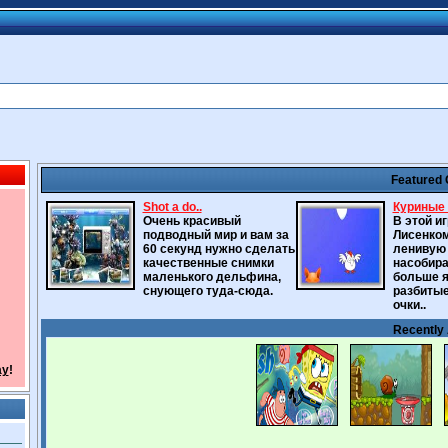
Featured
Shot a do..
Куриные 
Очень красивый
В этой и
подводный мир и вам за
Лисенком
60 секунд нужно сделать
ленивую 
качественные снимки
насобира
маленького дельфина,
больше я
снующего туда-сюда.
разбитые
очки..
Recently
ay
!