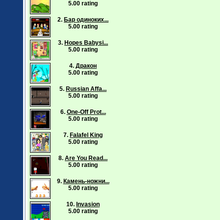
5.00 rating
2.
Бар одиноких...
5.00 rating
3.
Hopes Babysi...
5.00 rating
4.
Дракон
5.00 rating
5.
Russian Affa...
5.00 rating
6.
One-Off Prot...
5.00 rating
7.
Falafel King
5.00 rating
8.
Are You Read...
5.00 rating
9.
Камень-ножни...
5.00 rating
10.
Invasion
5.00 rating