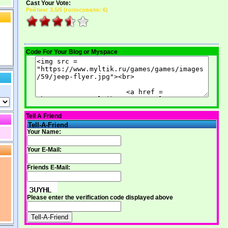
Cast Your Vote:
Рейтинг
3.5
/5 (
голосовало: 6
)
Code For Your Blog or Myspace
Tell A Friend
Tell-A-Friend
Your Name:
Your E-Mail:
Friends E-Mail:
Please enter the verification code displayed above