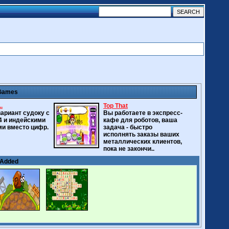
 Games
.
Top That
вариант судоку с
Вы работаете в экспресс-
4 и индейскими
кафе для роботов, ваша
ми вместо цифр.
задача - быстро
исполнять заказы ваших
металлических клиентов,
пока не закончи..
 Added