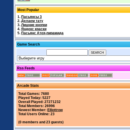
Most Popular
1.
Пасьянсы 3
2.
Делаем тату
3.
Лишние кнопки
4.
Яндекс краски
5.
Пасьянс Атея-пирамида
Game Search
Rss Feeds
Arcade Stats
Total Games: 7680
Played Today: 5227
Overall Played: 27271232
Total Members: 26996
Newest Member:
Elliottrow
Total Users Online: 23
(0 members and 23 guests)