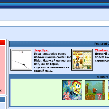
Featured
Jeep Flyer
Cluedoku .
Игра наподобие ранее
Детский 
изложенной на сайте Line
полем 4х
Rider. Нарисуй линию, и по
картинка
ней, как по горке,
спустится человечек на
старой маш..
Recently
y
!