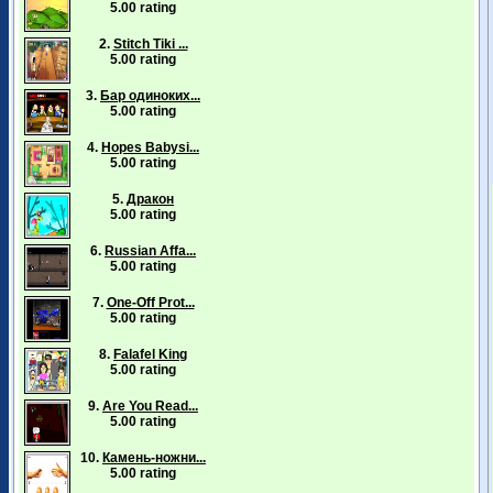
5.00 rating
2.
Stitch Tiki ...
5.00 rating
3.
Бар одиноких...
5.00 rating
4.
Hopes Babysi...
5.00 rating
5.
Дракон
5.00 rating
6.
Russian Affa...
5.00 rating
7.
One-Off Prot...
5.00 rating
8.
Falafel King
5.00 rating
9.
Are You Read...
5.00 rating
10.
Камень-ножни...
5.00 rating