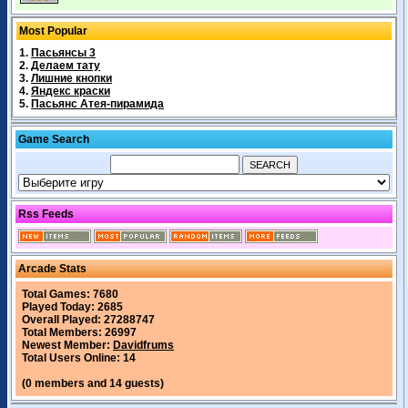
Most Popular
1.
Пасьянсы 3
2.
Делаем тату
3.
Лишние кнопки
4.
Яндекс краски
5.
Пасьянс Атея-пирамида
Game Search
Rss Feeds
Arcade Stats
Total Games: 7680
Played Today: 2685
Overall Played: 27288747
Total Members: 26997
Newest Member:
Davidfrums
Total Users Online: 14
(0 members and 14 guests)