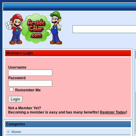
Members Login
Username
Password
Remember Me
Not a Member Yet?
Becoming a member is easy and has many benefits!
Register Today
!
Categories
Home