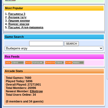
Most Popular
1.
Пасьянсы 3
2.
Делаем тату
3.
Лишние кнопки
4.
Яндекс краски
5.
Пасьянс Атея-пирамида
Game Search
Rss Feeds
Arcade Stats
Total Games: 7680
Played Today: 5896
Overall Played: 27271901
Total Members: 26996
Newest Member:
Elliottrow
Total Users Online: 34
(0 members and 34 guests)