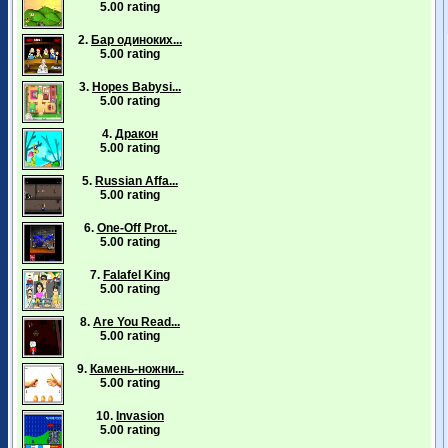
5.00 rating
2.
Бар одиноких...
5.00 rating
3.
Hopes Babysi...
5.00 rating
4.
Дракон
5.00 rating
5.
Russian Affa...
5.00 rating
6.
One-Off Prot...
5.00 rating
7.
Falafel King
5.00 rating
8.
Are You Read...
5.00 rating
9.
Камень-ножни...
5.00 rating
10.
Invasion
5.00 rating