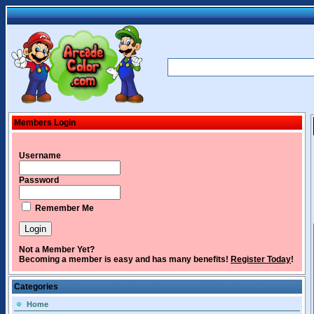
Members Login
Username
Password
Remember Me
Not a Member Yet?
Becoming a member is easy and has many benefits!
Register Today
!
Categories
Home