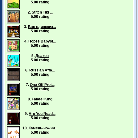
5.00 rating
2.
Stitch Tiki ...
5.00 rating
3.
Бар одиноких...
5.00 rating
4.
Hopes Babysi...
5.00 rating
5.
Дракон
5.00 rating
6.
Russian Affa...
5.00 rating
7.
One-Off Prot...
5.00 rating
8.
Falafel King
5.00 rating
9.
Are You Read...
5.00 rating
10.
Камень-ножни...
5.00 rating