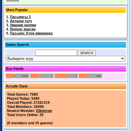
Most Popular
1.
Пасьянсы 3
2.
Делаем тату
3.
Лишние кнопки
4.
Яндекс краски
5.
Пасьянс Атея-пирамида
Game Search
Rss Feeds
Arcade Stats
Total Games: 7680
Played Today: 5480
Overall Played: 27281319
Total Members: 26996
Newest Member:
Elliottrow
Total Users Online: 35
(0 members and 35 guests)