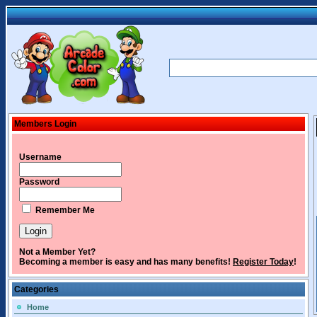
Members Login
Username
Password
Remember Me
Not a Member Yet?
Becoming a member is easy and has many benefits!
Register Today
!
Categories
Home