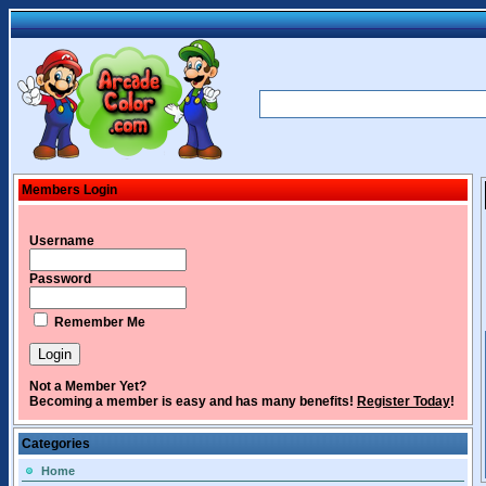
Members Login
Username
Password
Remember Me
Not a Member Yet?
Becoming a member is easy and has many benefits!
Register Today
!
Categories
Home