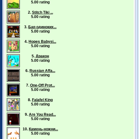
5.00 rating
2.
Stitch Tiki ...
5.00 rating
3.
Бар одиноких...
5.00 rating
4.
Hopes Babysi...
5.00 rating
5.
Дракон
5.00 rating
6.
Russian Affa...
5.00 rating
7.
One-Off Prot...
5.00 rating
8.
Falafel King
5.00 rating
9.
Are You Read...
5.00 rating
10.
Камень-ножни...
5.00 rating