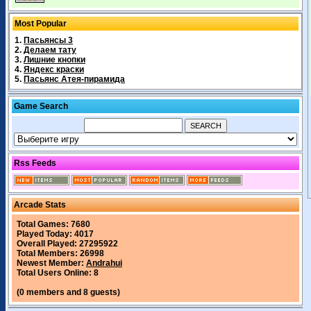
Most Popular
1.
Пасьянсы 3
2.
Делаем тату
3.
Лишние кнопки
4.
Яндекс краски
5.
Пасьянс Атея-пирамида
Game Search
Rss Feeds
Arcade Stats
Total Games: 7680
Played Today: 4017
Overall Played: 27295922
Total Members: 26998
Newest Member:
Andrahui
Total Users Online: 8
(0 members and 8 guests)