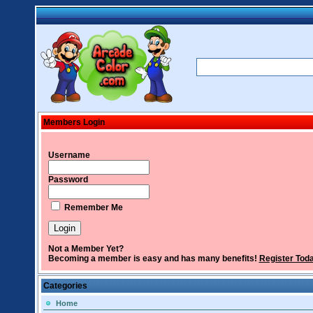
Members Login
Username
Password
Remember Me
Not a Member Yet?
Becoming a member is easy and has many benefits!
Register Tod
Categories
Home