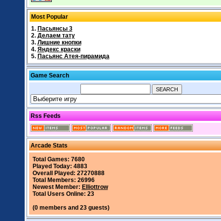
Most Popular
1.
Пасьянсы 3
2.
Делаем тату
3.
Лишние кнопки
4.
Яндекс краски
5.
Пасьянс Атея-пирамида
Game Search
Rss Feeds
Arcade Stats
Total Games: 7680
Played Today: 4883
Overall Played: 27270888
Total Members: 26996
Newest Member:
Elliottrow
Total Users Online: 23
(0 members and 23 guests)