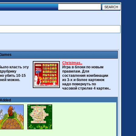
 Games
Christmas..
 было класть эту
Игра в блоки по новым
одрубрику
правилам. Для
но убить 10-15
составления комбинации
 ней можно.
из 3-х и более картинок
надо повернуть по
часовой стрелке 4 картин..
 Added