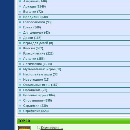
Азартные (146)
Аркады (1949)
Бегалки (72)
Бродилки (530)
Головоломки (99)
Гонки (360)
Для девочек (43)
Драки (168)
Игры для детей (8)
Квесты (592)
Классические (221)
Леталки (356)
Логические (1014)
Музыкальные игры (30)
Настольные игры (33)
Новогодние (18)
Остальные игры (157)
Рисование (23)
Ролевые игры (104)
Спортивные (695)
Стратегии (239)
Стрелялки (823)
TOP 10
1.
Teletubbies ...