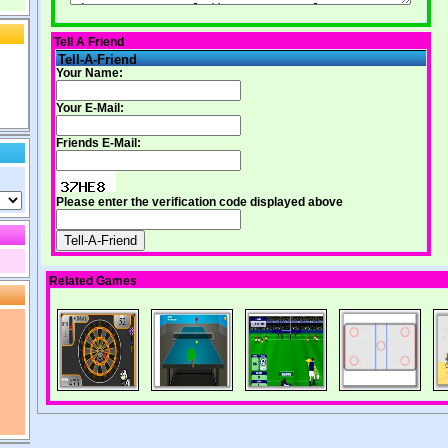
Tell A Friend
Tell-A-Friend
Your Name:
Your E-Mail:
Friends E-Mail:
Please enter the verification code displayed above
Related Games