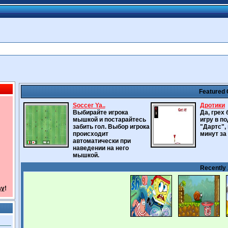
Featured
Soccer Ya..
Дротики
Выбирайте игрока
Да, грех
мышкой и постарайтесь
игру в п
забить гол. Выбор игрока
"Дартс", 
происходит
минут за
автоматически при
наведении на него
мышкой.
Recently
ay
!