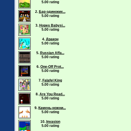
5.00 rating
2.
Бар одиноких...
5.00 rating
3.
Hopes Babysi...
5.00 rating
4.
Дракон
5.00 rating
5.
Russian Affa...
5.00 rating
6.
One-Off Prot...
5.00 rating
7.
Falafel King
5.00 rating
8.
Are You Read...
5.00 rating
9.
Камень-ножни...
5.00 rating
10.
Invasion
5.00 rating