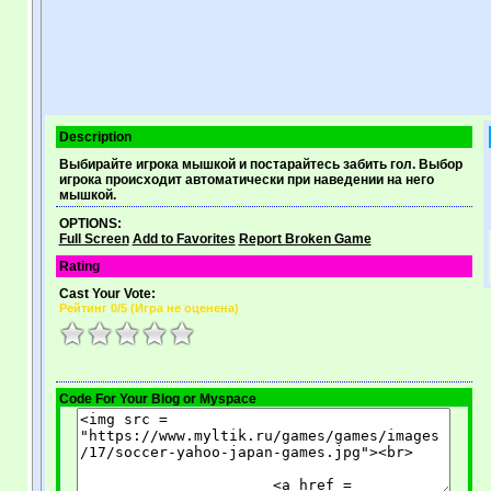
Description
Выбирайте игрока мышкой и постарайтесь забить гол. Выбор
игрока происходит автоматически при наведении на него
мышкой.
OPTIONS:
Full Screen
Add to Favorites
Report Broken Game
Rating
Cast Your Vote:
Рейтинг
0
/5 (
Игра не оценена
)
Code For Your Blog or Myspace