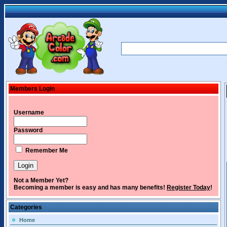
Members Login
Username
Password
Remember Me
Not a Member Yet?
Becoming a member is easy and has many benefits!
Register Today
!
Categories
Home