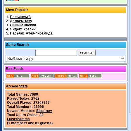
Most Popular
1.
Пасьянсы 3
2.
Делаем тату
3.
Лишние кнопки
4.
Яндекс краски
5.
Пасьянс Атея-пирамида
Game Search
Rss Feeds
Arcade Stats
Total Games: 7680
Played Today: 2762
Overall Played: 27268767
Total Members: 26996
Newest Member:
Elliottrow
Total Users Online: 82
Lucashamma
(1 members and 81 guests)