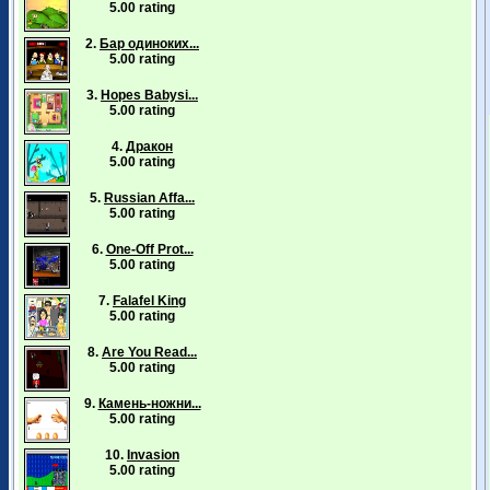
5.00 rating
2.
Бар одиноких...
5.00 rating
3.
Hopes Babysi...
5.00 rating
4.
Дракон
5.00 rating
5.
Russian Affa...
5.00 rating
6.
One-Off Prot...
5.00 rating
7.
Falafel King
5.00 rating
8.
Are You Read...
5.00 rating
9.
Камень-ножни...
5.00 rating
10.
Invasion
5.00 rating