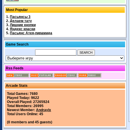
Most Popular
1.
Пасьянсы 3
2.
Делаем тату
3.
Лишние кнопки
4.
Яндекс краски
5.
Пасьянс Атея-пирамида
Game Search
Rss Feeds
Arcade Stats
Total Games: 7680
Played Today: 9622
Overall Played: 27265924
Total Members: 26995
Newest Member:
Andraylx
Total Users Online: 45
(0 members and 45 guests)