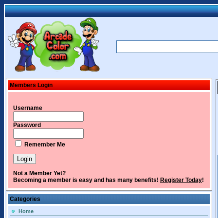
Members Login
Username
Password
Remember Me
Not a Member Yet?
Becoming a member is easy and has many benefits!
Register Today
!
Categories
Home