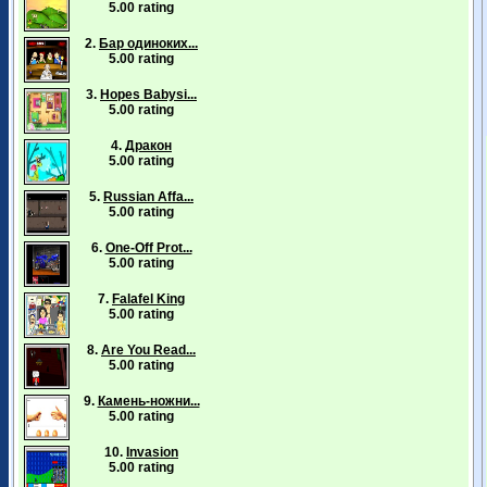
5.00 rating
2.
Бар одиноких...
5.00 rating
3.
Hopes Babysi...
5.00 rating
4.
Дракон
5.00 rating
5.
Russian Affa...
5.00 rating
6.
One-Off Prot...
5.00 rating
7.
Falafel King
5.00 rating
8.
Are You Read...
5.00 rating
9.
Камень-ножни...
5.00 rating
10.
Invasion
5.00 rating