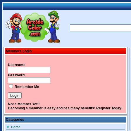
Members Login
Username
Password
Remember Me
Not a Member Yet?
Becoming a member is easy and has many benefits!
Register Today
!
Categories
Home