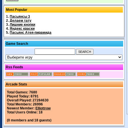
Most Popular
1.
Пасьянсы 3
2.
Делаем тату
3.
Лишние кнопки
4.
Яндекс краски
5.
Пасьянс Атея-пирамида
Game Search
Rss Feeds
Arcade Stats
Total Games: 7680
Played Today: 8791
Overall Played: 27284630
Total Members: 26996
Newest Member:
Elliottrow
Total Users Online: 18
(0 members and 18 guests)