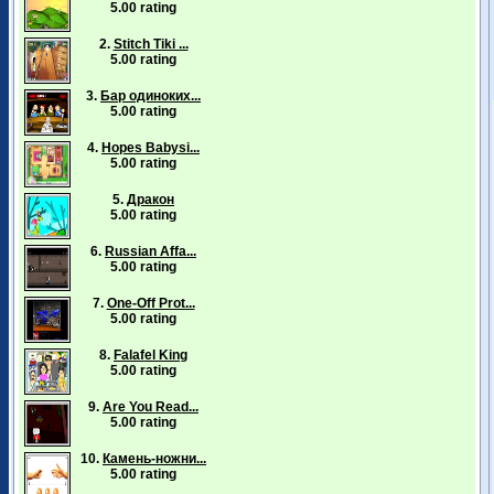
5.00 rating
2.
Stitch Tiki ...
5.00 rating
3.
Бар одиноких...
5.00 rating
4.
Hopes Babysi...
5.00 rating
5.
Дракон
5.00 rating
6.
Russian Affa...
5.00 rating
7.
One-Off Prot...
5.00 rating
8.
Falafel King
5.00 rating
9.
Are You Read...
5.00 rating
10.
Камень-ножни...
5.00 rating