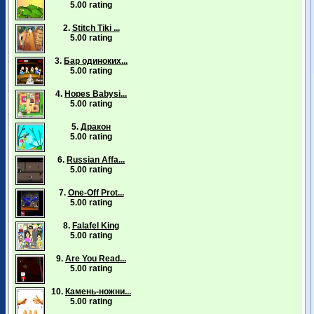
5.00 rating
2.
Stitch Tiki ...
5.00 rating
3.
Бар одиноких...
5.00 rating
4.
Hopes Babysi...
5.00 rating
5.
Дракон
5.00 rating
6.
Russian Affa...
5.00 rating
7.
One-Off Prot...
5.00 rating
8.
Falafel King
5.00 rating
9.
Are You Read...
5.00 rating
10.
Камень-ножни...
5.00 rating