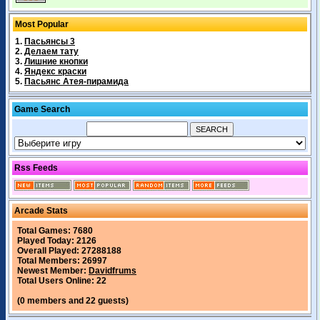
Most Popular
1.
Пасьянсы 3
2.
Делаем тату
3.
Лишние кнопки
4.
Яндекс краски
5.
Пасьянс Атея-пирамида
Game Search
Rss Feeds
Arcade Stats
Total Games: 7680
Played Today: 2126
Overall Played: 27288188
Total Members: 26997
Newest Member:
Davidfrums
Total Users Online: 22
(0 members and 22 guests)