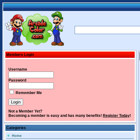
Members Login
Username
Password
Remember Me
Not a Member Yet?
Becoming a member is easy and has many benefits!
Register Today
!
Categories
Home