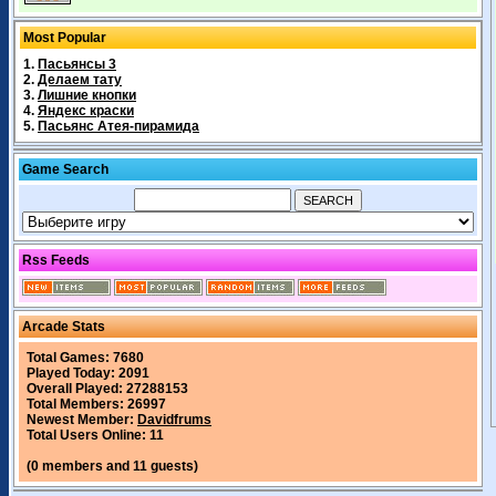
Most Popular
1.
Пасьянсы 3
2.
Делаем тату
3.
Лишние кнопки
4.
Яндекс краски
5.
Пасьянс Атея-пирамида
Game Search
Rss Feeds
Arcade Stats
Total Games: 7680
Played Today: 2091
Overall Played: 27288153
Total Members: 26997
Newest Member:
Davidfrums
Total Users Online: 11
(0 members and 11 guests)