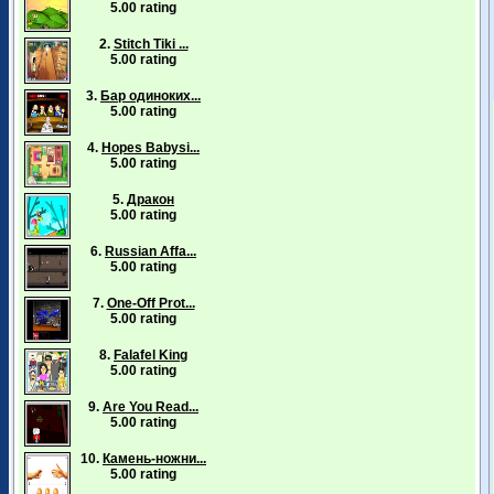
5.00 rating
2.
Stitch Tiki ...
5.00 rating
3.
Бар одиноких...
5.00 rating
4.
Hopes Babysi...
5.00 rating
5.
Дракон
5.00 rating
6.
Russian Affa...
5.00 rating
7.
One-Off Prot...
5.00 rating
8.
Falafel King
5.00 rating
9.
Are You Read...
5.00 rating
10.
Камень-ножни...
5.00 rating