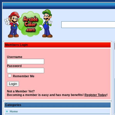
Members Login
Username
Password
Remember Me
Not a Member Yet?
Becoming a member is easy and has many benefits!
Register Today
!
Categories
Home