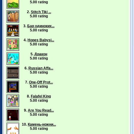
5.00 rating
2.
Stitch Tiki ...
5.00 rating
3.
Бар одиноких...
5.00 rating
4.
Hopes Babysi...
5.00 rating
5.
Дракон
5.00 rating
6.
Russian Affa...
5.00 rating
7.
One-Off Prot...
5.00 rating
8.
Falafel King
5.00 rating
9.
Are You Read...
5.00 rating
10.
Камень-ножни...
5.00 rating