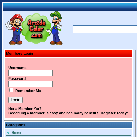
Members Login
Username
Password
Remember Me
Not a Member Yet?
Becoming a member is easy and has many benefits!
Register Today
!
Categories
Home