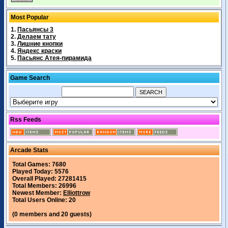
Most Popular
1.
Пасьянсы 3
2.
Делаем тату
3.
Лишние кнопки
4.
Яндекс краски
5.
Пасьянс Атея-пирамида
Game Search
Rss Feeds
Arcade Stats
Total Games: 7680
Played Today: 5576
Overall Played: 27281415
Total Members: 26996
Newest Member:
Elliottrow
Total Users Online: 20
(0 members and 20 guests)