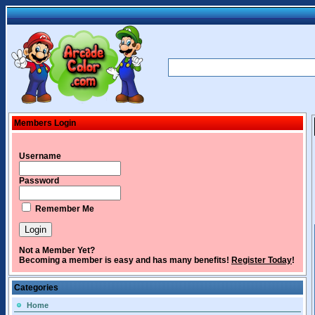
Members Login
Username
Password
Remember Me
Not a Member Yet?
Becoming a member is easy and has many benefits!
Register Today
!
Categories
Home