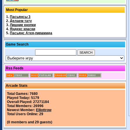
Most Popular
1.
Пасьянсы 3
2.
Делаем тату
3.
Лишние кнопки
4.
Яндекс краски
5.
Пасьянс Атея-пирамида
Game Search
Rss Feeds
Arcade Stats
Total Games: 7680
Played Today: 5179
Overall Played: 27271184
Total Members: 26996
Newest Member:
Elliottrow
Total Users Online: 29
(0 members and 29 guests)