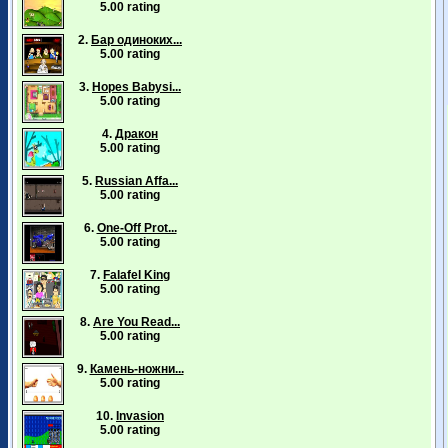
5.00 rating
2.
Бар одиноких...
5.00 rating
3.
Hopes Babysi...
5.00 rating
4.
Дракон
5.00 rating
5.
Russian Affa...
5.00 rating
6.
One-Off Prot...
5.00 rating
7.
Falafel King
5.00 rating
8.
Are You Read...
5.00 rating
9.
Камень-ножни...
5.00 rating
10.
Invasion
5.00 rating