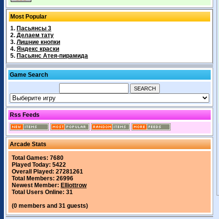
Most Popular
1.
Пасьянсы 3
2.
Делаем тату
3.
Лишние кнопки
4.
Яндекс краски
5.
Пасьянс Атея-пирамида
Game Search
Rss Feeds
Arcade Stats
Total Games: 7680
Played Today: 5422
Overall Played: 27281261
Total Members: 26996
Newest Member:
Elliottrow
Total Users Online: 31
(0 members and 31 guests)