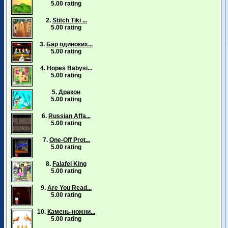
5.00 rating
2.
Stitch Tiki ...
5.00 rating
3.
Бар одиноких...
5.00 rating
4.
Hopes Babysi...
5.00 rating
5.
Дракон
5.00 rating
6.
Russian Affa...
5.00 rating
7.
One-Off Prot...
5.00 rating
8.
Falafel King
5.00 rating
9.
Are You Read...
5.00 rating
10.
Камень-ножни...
5.00 rating