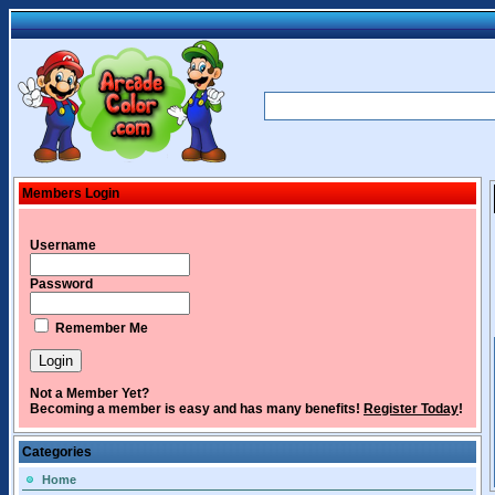
Members Login
Username
Password
Remember Me
Not a Member Yet?
Becoming a member is easy and has many benefits!
Register Today
!
Categories
Home