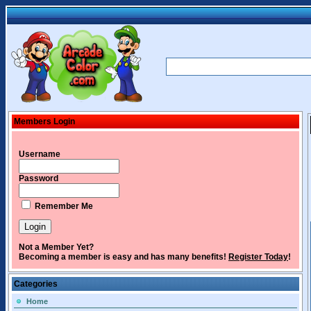
Members Login
Username
Password
Remember Me
Not a Member Yet?
Becoming a member is easy and has many benefits!
Register Today
!
Categories
Home