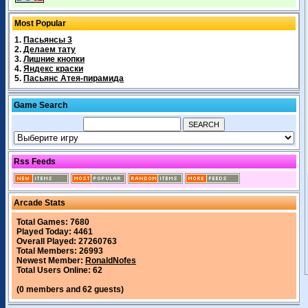
Most Popular
1.
Пасьянсы 3
2.
Делаем тату
3.
Лишние кнопки
4.
Яндекс краски
5.
Пасьянс Атея-пирамида
Game Search
Rss Feeds
Arcade Stats
Total Games: 7680
Played Today: 4461
Overall Played: 27260763
Total Members: 26993
Newest Member:
RonaldNofes
Total Users Online: 62
(0 members and 62 guests)