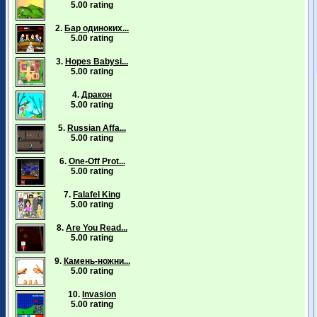
5.00 rating
2.
Бар одиноких...
5.00 rating
3.
Hopes Babysi...
5.00 rating
4.
Дракон
5.00 rating
5.
Russian Affa...
5.00 rating
6.
One-Off Prot...
5.00 rating
7.
Falafel King
5.00 rating
8.
Are You Read...
5.00 rating
9.
Камень-ножни...
5.00 rating
10.
Invasion
5.00 rating