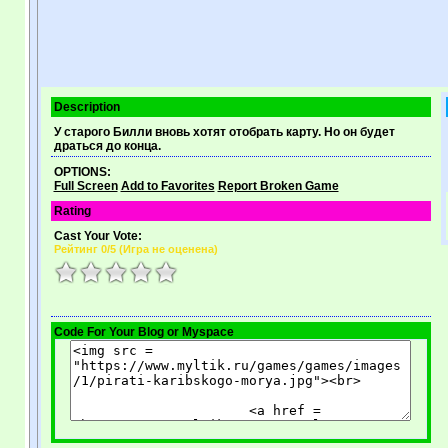
Description
У старого Билли вновь хотят отобрать карту. Но он будет
драться до конца.
OPTIONS:
Full Screen
Add to Favorites
Report Broken Game
Rating
Cast Your Vote:
Рейтинг
0
/5 (
Игра не оценена
)
Code For Your Blog or Myspace