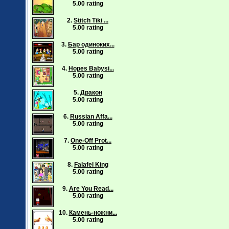
5.00 rating
2.
Stitch Tiki ...
5.00 rating
3.
Бар одиноких...
5.00 rating
4.
Hopes Babysi...
5.00 rating
5.
Дракон
5.00 rating
6.
Russian Affa...
5.00 rating
7.
One-Off Prot...
5.00 rating
8.
Falafel King
5.00 rating
9.
Are You Read...
5.00 rating
10.
Камень-ножни...
5.00 rating