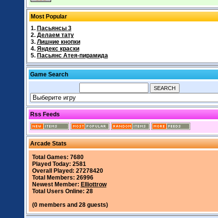
Most Popular
1.
Пасьянсы 3
2.
Делаем тату
3.
Лишние кнопки
4.
Яндекс краски
5.
Пасьянс Атея-пирамида
Game Search
Rss Feeds
Arcade Stats
Total Games: 7680
Played Today: 2581
Overall Played: 27278420
Total Members: 26996
Newest Member:
Elliottrow
Total Users Online: 28
(0 members and 28 guests)