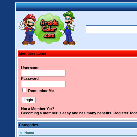
Members Login
Username
Password
Remember Me
Not a Member Yet?
Becoming a member is easy and has many benefits!
Register Tod
Categories
Home