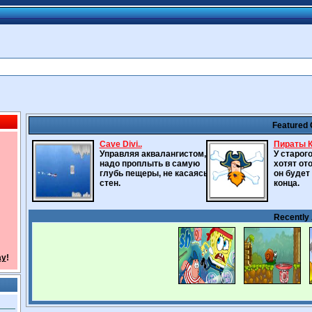
Featured
Cave Divi..
Пираты К
Управляя аквалангистом,
У старог
надо проплыть в самую
хотят ото
глубь пещеры, не касаясь
он будет
стен.
конца.
Recently
ay
!