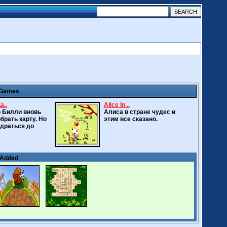
 Games
а..
Alice In ..
о Билли вновь
Алиса в стране чудес и
брать карту. Но
этим все сказано.
 драться до
 Added