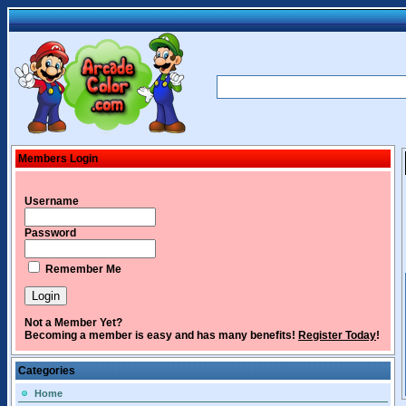
Members Login
Username
Password
Remember Me
Not a Member Yet?
Becoming a member is easy and has many benefits!
Register Today
!
Categories
Home