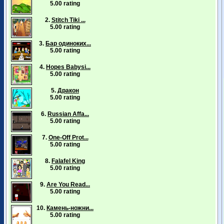
5.00 rating
2.
Stitch Tiki ...
5.00 rating
3.
Бар одиноких...
5.00 rating
4.
Hopes Babysi...
5.00 rating
5.
Дракон
5.00 rating
6.
Russian Affa...
5.00 rating
7.
One-Off Prot...
5.00 rating
8.
Falafel King
5.00 rating
9.
Are You Read...
5.00 rating
10.
Камень-ножни...
5.00 rating