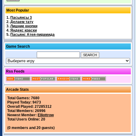
Most Popular
1.
Пасьянсы 3
2.
Делаем тату
3.
Лишние кнопки
4.
Яндекс краски
5.
Пасьянс Атея-пирамида
Game Search
Rss Feeds
Arcade Stats
Total Games: 7680
Played Today: 9473
Overall Played: 27285312
Total Members: 26996
Newest Member:
Elliottrow
Total Users Online: 20
(0 members and 20 guests)