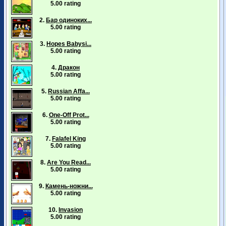
5.00 rating
2.
Бар одиноких...
5.00 rating
3.
Hopes Babysi...
5.00 rating
4.
Дракон
5.00 rating
5.
Russian Affa...
5.00 rating
6.
One-Off Prot...
5.00 rating
7.
Falafel King
5.00 rating
8.
Are You Read...
5.00 rating
9.
Камень-ножни...
5.00 rating
10.
Invasion
5.00 rating