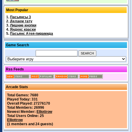
Most Popular
1.
Пасьянсы 3
2.
Делаем тату
3.
Лишние кнопки
4.
Яндекс краски
5.
Пасьянс Атея-пирамида
Game Search
Rss Feeds
Arcade Stats
Total Games: 7680
Played Today: 331
Overall Played: 27276170
Total Members: 26996
Newest Member:
Elliottrow
Total Users Online: 25
Elliottrow
(1 members and 24 guests)