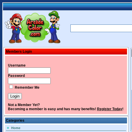
Members Login
Username
Password
Remember Me
Not a Member Yet?
Becoming a member is easy and has many benefits!
Register Today
!
Categories
Home