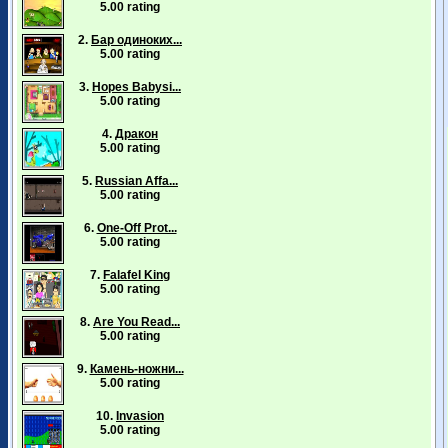
5.00 rating
2.
Бар одиноких...
5.00 rating
3.
Hopes Babysi...
5.00 rating
4.
Дракон
5.00 rating
5.
Russian Affa...
5.00 rating
6.
One-Off Prot...
5.00 rating
7.
Falafel King
5.00 rating
8.
Are You Read...
5.00 rating
9.
Камень-ножни...
5.00 rating
10.
Invasion
5.00 rating