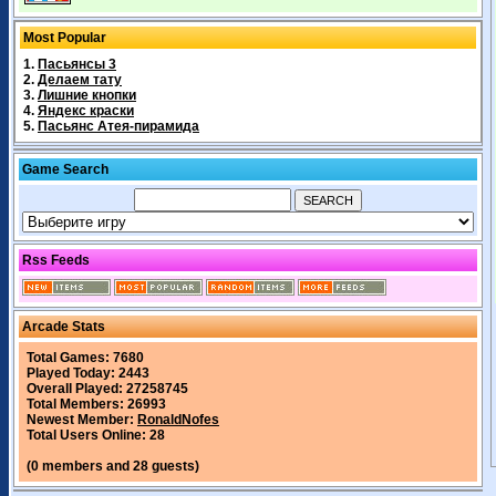
Most Popular
1.
Пасьянсы 3
2.
Делаем тату
3.
Лишние кнопки
4.
Яндекс краски
5.
Пасьянс Атея-пирамида
Game Search
Rss Feeds
Arcade Stats
Total Games: 7680
Played Today: 2443
Overall Played: 27258745
Total Members: 26993
Newest Member:
RonaldNofes
Total Users Online: 28
(0 members and 28 guests)