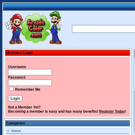
Members Login
Username
Password
Remember Me
Not a Member Yet?
Becoming a member is easy and has many benefits!
Register Today
!
Categories
Home