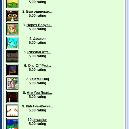
5.00 rating
2.
Бар одиноких...
5.00 rating
3.
Hopes Babysi...
5.00 rating
4.
Дракон
5.00 rating
5.
Russian Affa...
5.00 rating
6.
One-Off Prot...
5.00 rating
7.
Falafel King
5.00 rating
8.
Are You Read...
5.00 rating
9.
Камень-ножни...
5.00 rating
10.
Invasion
5.00 rating