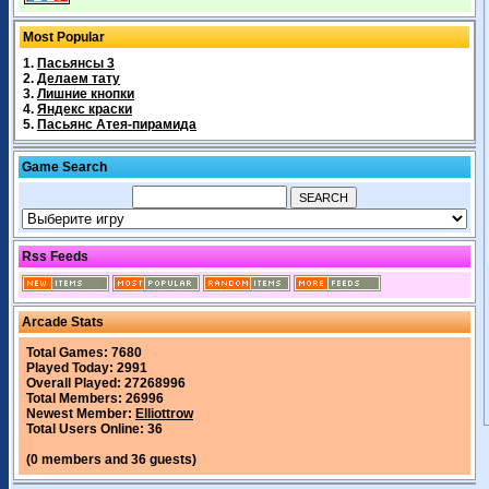
Most Popular
1.
Пасьянсы 3
2.
Делаем тату
3.
Лишние кнопки
4.
Яндекс краски
5.
Пасьянс Атея-пирамида
Game Search
Rss Feeds
Arcade Stats
Total Games: 7680
Played Today: 2991
Overall Played: 27268996
Total Members: 26996
Newest Member:
Elliottrow
Total Users Online: 36
(0 members and 36 guests)