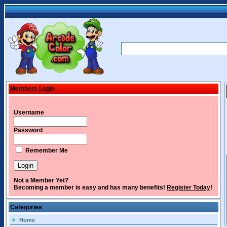
Members Login
Username
Password
Remember Me
Not a Member Yet?
Becoming a member is easy and has many benefits!
Register Today
!
Categories
Home