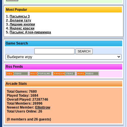
Most Popular
1.
Пасьянсы 3
2.
Делаем тату
3.
Лишние кнопки
4.
Яндекс краски
5.
Пасьянс Атея-пирамида
Game Search
Rss Feeds
Arcade Stats
Total Games: 7680
Played Today: 1684
Overall Played: 27287746
Total Members: 26996
Newest Member:
Elliottrow
Total Users Online: 26
(0 members and 26 guests)