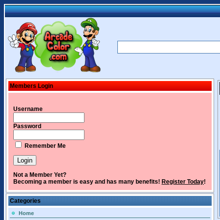
Members Login
Username
Password
Remember Me
Not a Member Yet?
Becoming a member is easy and has many benefits!
Register Today
!
Categories
Home