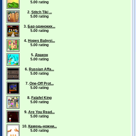
5.00 rating
2.
Stitch Tiki ...
5.00 rating
3.
Бар одиноких...
5.00 rating
4.
Hopes Babysi...
5.00 rating
5.
Дракон
5.00 rating
6.
Russian Affa...
5.00 rating
7.
One-Off Prot...
5.00 rating
8.
Falafel King
5.00 rating
9.
Are You Read...
5.00 rating
10.
Камень-ножни...
5.00 rating