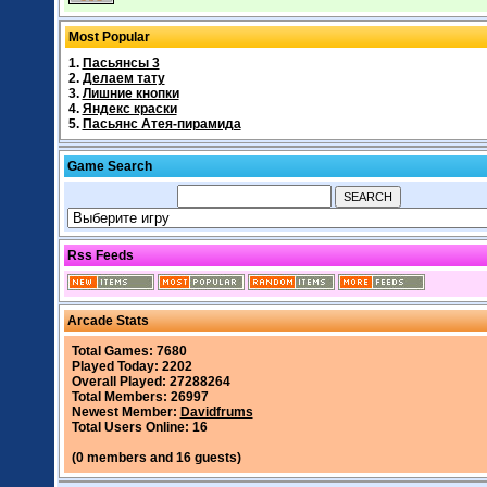
Most Popular
1.
Пасьянсы 3
2.
Делаем тату
3.
Лишние кнопки
4.
Яндекс краски
5.
Пасьянс Атея-пирамида
Game Search
Rss Feeds
Arcade Stats
Total Games: 7680
Played Today: 2202
Overall Played: 27288264
Total Members: 26997
Newest Member:
Davidfrums
Total Users Online: 16
(0 members and 16 guests)