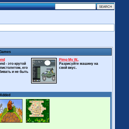
 Games
ond
Pimp My W..
nd - это крутой
Разрисуйте машину на
 пистолетом, его
свой вкус.
бивать и не быть
 Added