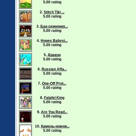
5.00 rating
2.
Stitch Tiki ...
5.00 rating
3.
Бар одиноких...
5.00 rating
4.
Hopes Babysi...
5.00 rating
5.
Дракон
5.00 rating
6.
Russian Affa...
5.00 rating
7.
One-Off Prot...
5.00 rating
8.
Falafel King
5.00 rating
9.
Are You Read...
5.00 rating
10.
Камень-ножни...
5.00 rating