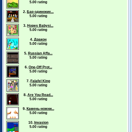
5.00 rating
2.
Бар одиноких...
5.00 rating
3.
Hopes Babysi...
5.00 rating
4.
Дракон
5.00 rating
5.
Russian Affa...
5.00 rating
6.
One-Off Prot...
5.00 rating
7.
Falafel King
5.00 rating
8.
Are You Read...
5.00 rating
9.
Камень-ножни...
5.00 rating
10.
Invasion
5.00 rating