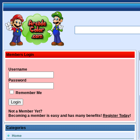
Members Login
Username
Password
Remember Me
Not a Member Yet?
Becoming a member is easy and has many benefits!
Register Today
!
Categories
Home