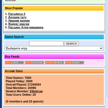
Most Popular
1.
Пасьянсы 3
2.
Делаем тату
3.
Лишние кнопки
4.
Яндекс краски
5.
Пасьянс Атея-пирамида
Game Search
Rss Feeds
Arcade Stats
Total Games: 7680
Played Today: 3089
Overall Played: 27269094
Total Members: 26996
Newest Member:
Elliottrow
Total Users Online: 20
(0 members and 20 guests)