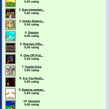
5.00 rating
2.
Бар одиноких...
5.00 rating
3.
Hopes Babysi...
5.00 rating
4.
Дракон
5.00 rating
5.
Russian Affa...
5.00 rating
6.
One-Off Prot...
5.00 rating
7.
Falafel King
5.00 rating
8.
Are You Read...
5.00 rating
9.
Камень-ножни...
5.00 rating
10.
Invasion
5.00 rating