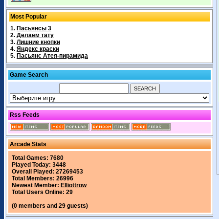
Most Popular
1.
Пасьянсы 3
2.
Делаем тату
3.
Лишние кнопки
4.
Яндекс краски
5.
Пасьянс Атея-пирамида
Game Search
Rss Feeds
Arcade Stats
Total Games: 7680
Played Today: 3448
Overall Played: 27269453
Total Members: 26996
Newest Member:
Elliottrow
Total Users Online: 29
(0 members and 29 guests)