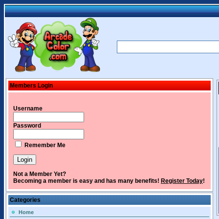
Members Login
Username
Password
Remember Me
Not a Member Yet?
Becoming a member is easy and has many benefits!
Register Today
!
Categories
Home