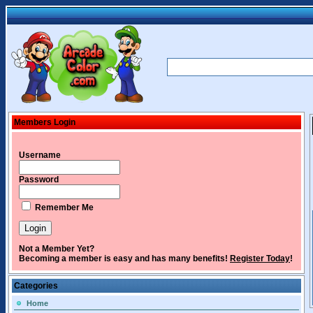
Members Login
Username
Password
Remember Me
Not a Member Yet?
Becoming a member is easy and has many benefits!
Register Today
!
Categories
Home