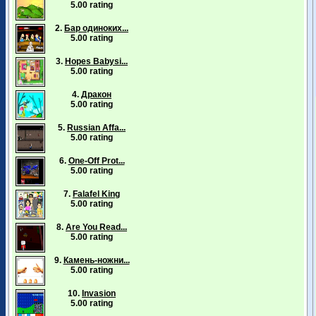
5.00 rating
2.
Бар одиноких...
5.00 rating
3.
Hopes Babysi...
5.00 rating
4.
Дракон
5.00 rating
5.
Russian Affa...
5.00 rating
6.
One-Off Prot...
5.00 rating
7.
Falafel King
5.00 rating
8.
Are You Read...
5.00 rating
9.
Камень-ножни...
5.00 rating
10.
Invasion
5.00 rating