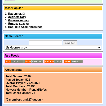
Most Popular
1.
Пасьянсы 3
2.
Делаем тату
3.
Лишние кнопки
4.
Яндекс краски
5.
Пасьянс Атея-пирамида
Game Search
Rss Feeds
Arcade Stats
Total Games: 7680
Played Today: 526
Overall Played: 27256828
Total Members: 26993
Newest Member:
RonaldNofes
Total Users Online: 27
(0 members and 27 guests)