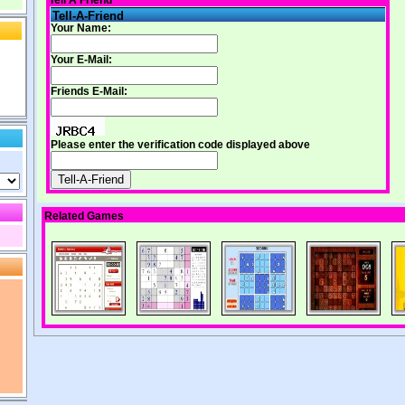
Tell A Friend
Tell-A-Friend
Your Name:
Your E-Mail:
Friends E-Mail:
Please enter the verification code displayed above
Related Games