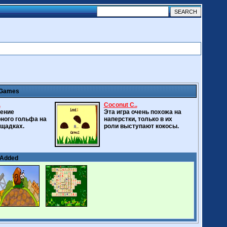
 Games
.
Coconut C..
ение
Эта игра очень похожа на
ного гольфа на
наперстки, только в их
щадках.
роли выступают кокосы.
 Added