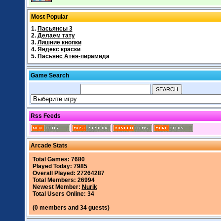
Most Popular
1.
Пасьянсы 3
2.
Делаем тату
3.
Лишние кнопки
4.
Яндекс краски
5.
Пасьянс Атея-пирамида
Game Search
Rss Feeds
Arcade Stats
Total Games: 7680
Played Today: 7985
Overall Played: 27264287
Total Members: 26994
Newest Member:
Nurik
Total Users Online: 34
(0 members and 34 guests)