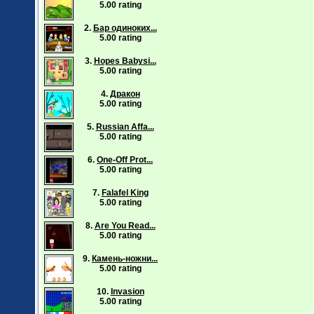
5.00 rating
2.
Бар одиноких...
5.00 rating
3.
Hopes Babysi...
5.00 rating
4.
Дракон
5.00 rating
5.
Russian Affa...
5.00 rating
6.
One-Off Prot...
5.00 rating
7.
Falafel King
5.00 rating
8.
Are You Read...
5.00 rating
9.
Камень-ножни...
5.00 rating
10.
Invasion
5.00 rating