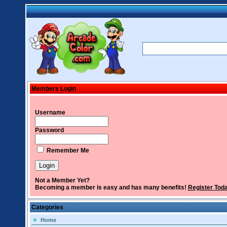
Members Login
Username
Password
Remember Me
Not a Member Yet?
Becoming a member is easy and has many benefits!
Register Tod
Categories
Home