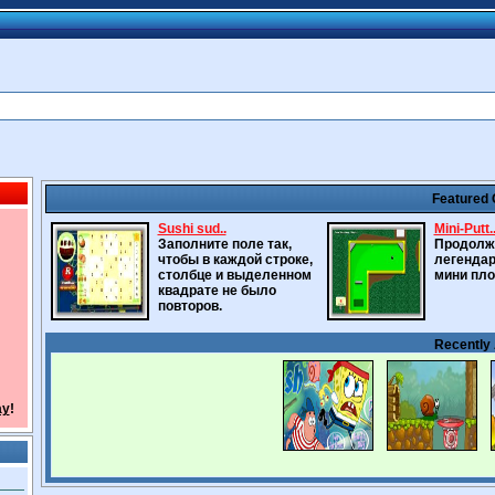
Featured
Sushi sud..
Mini-Putt.
Заполните поле так,
Продолж
чтобы в каждой строке,
легендар
столбце и выделенном
мини пло
квадрате не было
повторов.
Recently
ay
!