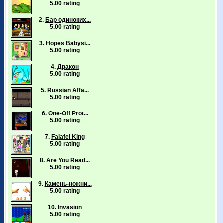
5.00 rating
2.
Бар одиноких...
5.00 rating
3.
Hopes Babysi...
5.00 rating
4.
Дракон
5.00 rating
5.
Russian Affa...
5.00 rating
6.
One-Off Prot...
5.00 rating
7.
Falafel King
5.00 rating
8.
Are You Read...
5.00 rating
9.
Камень-ножни...
5.00 rating
10.
Invasion
5.00 rating