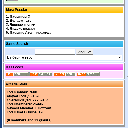
Most Popular
1.
Пасьянсы 3
2.
Делаем тату
3.
Лишние кнопки
4.
Яндекс краски
5.
Пасьянс Атея-пирамида
Game Search
Rss Feeds
Arcade Stats
Total Games: 7680
Played Today: 3159
Overall Played: 27269164
Total Members: 26996
Newest Member:
Elliottrow
Total Users Online: 19
(0 members and 19 guests)