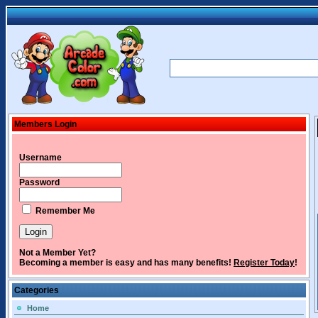
Members Login
Username
Password
Remember Me
Not a Member Yet?
Becoming a member is easy and has many benefits!
Register Today
!
Categories
Home