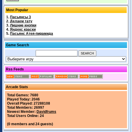
Most Popular
1.
Пасьянсы 3
2.
Делаем тату
3.
Лишние кнопки
4.
Яндекс краски
5.
Пасьянс Атея-пирамида
Game Search
Rss Feeds
Arcade Stats
Total Games: 7680
Played Today: 2046
Overall Played: 27288108
Total Members: 26997
Newest Member:
Davidfrums
Total Users Online: 24
(0 members and 24 guests)