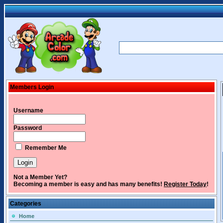
Members Login
Username
Password
Remember Me
Not a Member Yet?
Becoming a member is easy and has many benefits!
Register Today
!
Categories
Home