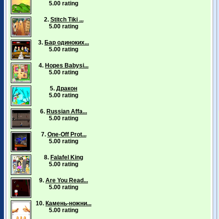
5.00 rating
2.
Stitch Tiki ...
5.00 rating
3.
Бар одиноких...
5.00 rating
4.
Hopes Babysi...
5.00 rating
5.
Дракон
5.00 rating
6.
Russian Affa...
5.00 rating
7.
One-Off Prot...
5.00 rating
8.
Falafel King
5.00 rating
9.
Are You Read...
5.00 rating
10.
Камень-ножни...
5.00 rating