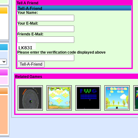
Tell A Friend
Tell-A-Friend
Your Name:
Your E-Mail:
Friends E-Mail:
Please enter the verification code displayed above
Related Games