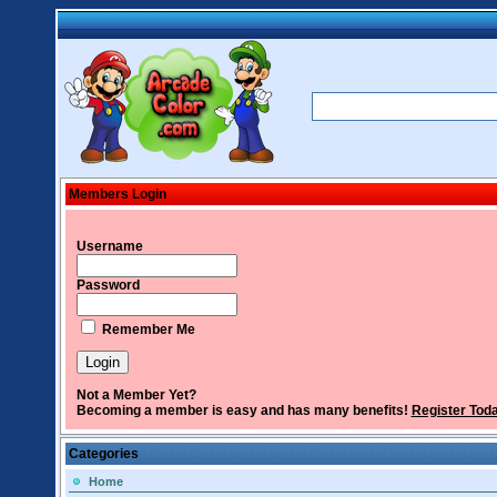
Members Login
Username
Password
Remember Me
Not a Member Yet?
Becoming a member is easy and has many benefits!
Register Tod
Categories
Home