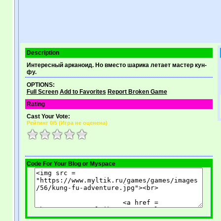
Description
Интересный арканоид. Но вместо шарика летает мастер кун-
фу.
OPTIONS:
Full Screen
Add to Favorites
Report Broken Game
Rating
Cast Your Vote:
Рейтинг
0
/5 (
Игра не оценена
)
Code For Your Blog or Myspace