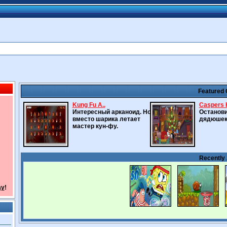
Featured
Kung Fu A..
Caspers H
Интересный арканоид. Но
Останови
вместо шарика летает
дядюшек
мастер кун-фу.
Recently
ay
!