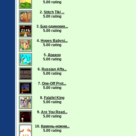
5.00 rating
2.
Stitch Tiki ...
5.00 rating
3.
Бар одиноких...
5.00 rating
4.
Hopes Babysi...
5.00 rating
5.
Дракон
5.00 rating
6.
Russian Affa...
5.00 rating
7.
One-Off Prot...
5.00 rating
8.
Falafel King
5.00 rating
9.
Are You Read...
5.00 rating
10.
Камень-ножни...
5.00 rating