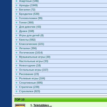
Азартные (146)
Аркады (1949)
Бегалки (72)
Бродилки (530)
Головоломки (99)
Гонки (360)
Для девочек (43)
Драки (168)
Игры для детей (8)
Квесты (592)
Классические (221)
Леталки (356)
Логические (1014)
Музыкальные игры (30)
Настольные игры (33)
Новогодние (18)
Остальные игры (157)
Рисование (23)
Ролевые игры (104)
Спортивные (695)
Стратегии (239)
Стрелялки (823)
TOP 10
1.
Teletubbies ...