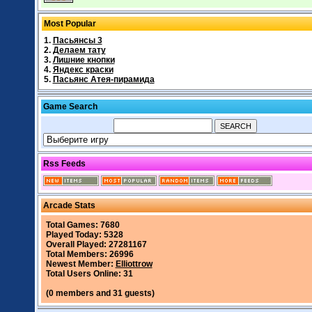
Most Popular
1.
Пасьянсы 3
2.
Делаем тату
3.
Лишние кнопки
4.
Яндекс краски
5.
Пасьянс Атея-пирамида
Game Search
Rss Feeds
Arcade Stats
Total Games: 7680
Played Today: 5328
Overall Played: 27281167
Total Members: 26996
Newest Member:
Elliottrow
Total Users Online: 31
(0 members and 31 guests)