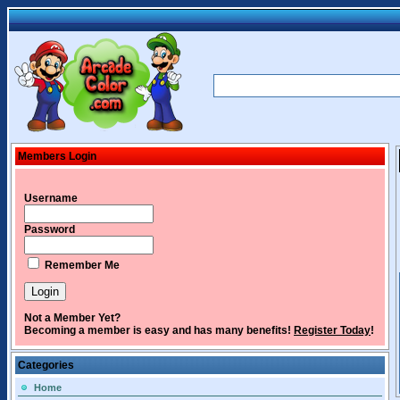
Members Login
Username
Password
Remember Me
Not a Member Yet?
Becoming a member is easy and has many benefits!
Register Today
!
Categories
Home