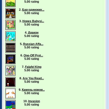
5.00 rating
2.
Бар одиноких...
5.00 rating
3.
Hopes Babysi...
5.00 rating
4.
Дракон
5.00 rating
5.
Russian Affa...
5.00 rating
6.
One-Off Prot...
5.00 rating
7.
Falafel King
5.00 rating
8.
Are You Read...
5.00 rating
9.
Камень-ножни...
5.00 rating
10.
Invasion
5.00 rating