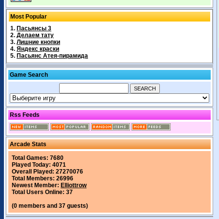
Most Popular
1.
Пасьянсы 3
2.
Делаем тату
3.
Лишние кнопки
4.
Яндекс краски
5.
Пасьянс Атея-пирамида
Game Search
Rss Feeds
Arcade Stats
Total Games: 7680
Played Today: 4071
Overall Played: 27270076
Total Members: 26996
Newest Member:
Elliottrow
Total Users Online: 37
(0 members and 37 guests)