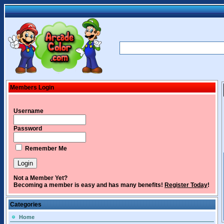
Members Login
Username
Password
Remember Me
Not a Member Yet?
Becoming a member is easy and has many benefits!
Register Today
!
Categories
Home