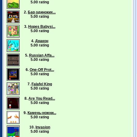
5.00 rating
2.
Бар одиноких...
5.00 rating
3.
Hopes Babysi...
5.00 rating
4.
Дракон
5.00 rating
5.
Russian Affa...
5.00 rating
6.
One-Off Prot...
5.00 rating
7.
Falafel King
5.00 rating
8.
Are You Read...
5.00 rating
9.
Камень-ножни...
5.00 rating
10.
Invasion
5.00 rating