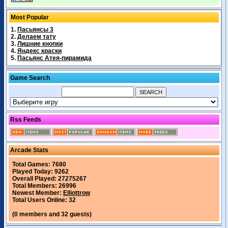
Most Popular
1.
Пасьянсы 3
2.
Делаем тату
3.
Лишние кнопки
4.
Яндекс краски
5.
Пасьянс Атея-пирамида
Game Search
Rss Feeds
Arcade Stats
Total Games: 7680
Played Today: 9262
Overall Played: 27275267
Total Members: 26996
Newest Member:
Elliottrow
Total Users Online: 32
(0 members and 32 guests)