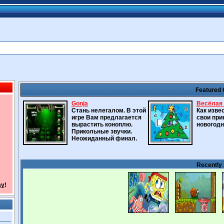
Featured
Gonja
Весёлая 
Стань нелегалом. В этой
Как изве
игре Вам предлагается
свои при
вырастить коноплю.
новогодн
Прикольные звучки.
Неожиданный финал.
Recently
ay
!