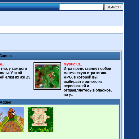
 Games
ё..
Mystic Ci..
стно, у каждого
Игра представляет собой
колы. У этой
магическую стратегию-
ей ёлки их аж 25.
RPG, в которой вы
выбираете одного из
персонажей и
отправляетесь в опасное,
но у..
 Added