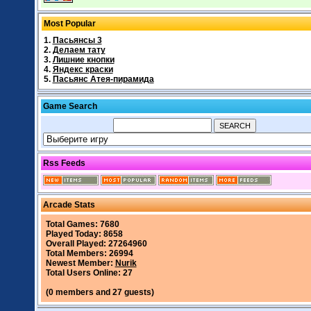
Most Popular
1.
Пасьянсы 3
2.
Делаем тату
3.
Лишние кнопки
4.
Яндекс краски
5.
Пасьянс Атея-пирамида
Game Search
Rss Feeds
Arcade Stats
Total Games: 7680
Played Today: 8658
Overall Played: 27264960
Total Members: 26994
Newest Member:
Nurik
Total Users Online: 27
(0 members and 27 guests)