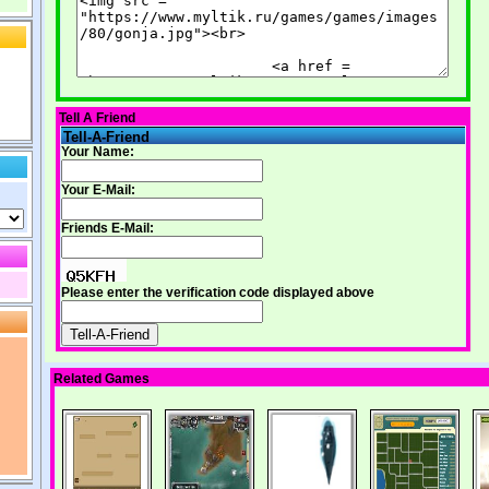
Tell A Friend
Tell-A-Friend
Your Name:
Your E-Mail:
Friends E-Mail:
Please enter the verification code displayed above
Related Games