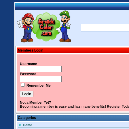
Members Login
Username
Password
Remember Me
Not a Member Yet?
Becoming a member is easy and has many benefits!
Register Tod
Categories
Home