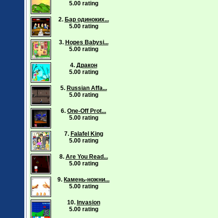
5.00 rating
2.
Бар одиноких...
5.00 rating
3.
Hopes Babysi...
5.00 rating
4.
Дракон
5.00 rating
5.
Russian Affa...
5.00 rating
6.
One-Off Prot...
5.00 rating
7.
Falafel King
5.00 rating
8.
Are You Read...
5.00 rating
9.
Камень-ножни...
5.00 rating
10.
Invasion
5.00 rating