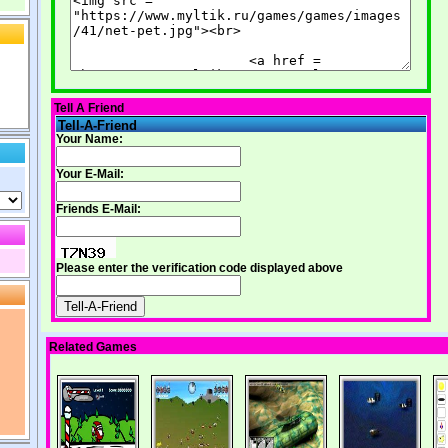
Tell A Friend
Tell-A-Friend
Your Name:
Your E-Mail:
Friends E-Mail:
Please enter the verification code displayed above
Related Games