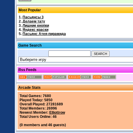
Most Popular
1.
Пасьянсы 3
2.
Делаем тату
3.
Лишние кнопки
4.
Яндекс краски
5.
Пасьянс Атея-пирамида
Game Search
Rss Feeds
Arcade Stats
Total Games: 7680
Played Today: 5850
Overall Played: 27281689
Total Members: 26996
Newest Member:
Elliottrow
Total Users Online: 46
(0 members and 46 guests)