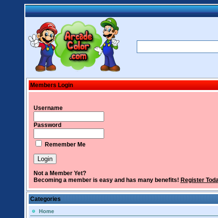
Members Login
Username
Password
Remember Me
Not a Member Yet?
Becoming a member is easy and has many benefits!
Register Tod
Categories
Home