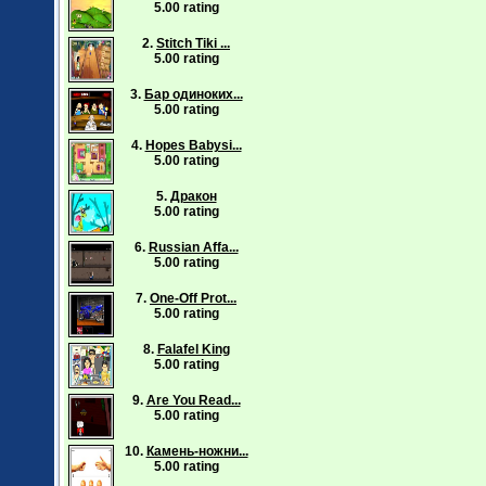
5.00 rating
2.
Stitch Tiki ...
5.00 rating
3.
Бар одиноких...
5.00 rating
4.
Hopes Babysi...
5.00 rating
5.
Дракон
5.00 rating
6.
Russian Affa...
5.00 rating
7.
One-Off Prot...
5.00 rating
8.
Falafel King
5.00 rating
9.
Are You Read...
5.00 rating
10.
Камень-ножни...
5.00 rating