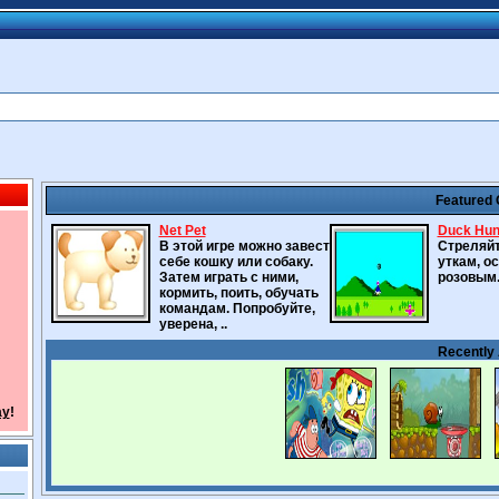
Featured
Net Pet
Duck Hunt
В этой игре можно завести
Стреляй
себе кошку или собаку.
уткам, о
Затем играть с ними,
розовым
кормить, поить, обучать
командам. Попробуйте,
уверена, ..
Recently
ay
!