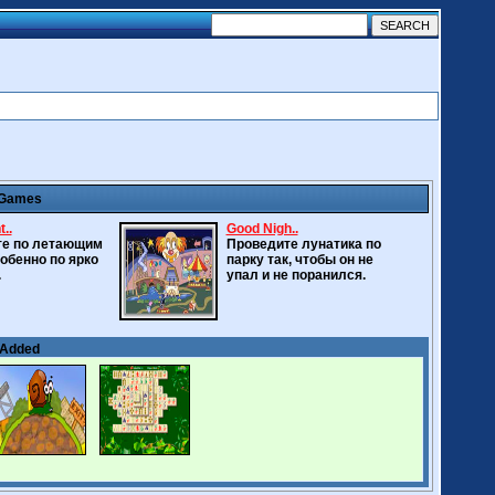
 Games
..
Good Nigh..
те по летающим
Проведите лунатика по
собенно по ярко
парку так, чтобы он не
.
упал и не поранился.
 Added