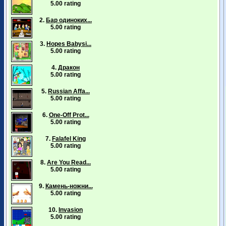
5.00 rating
2.
Бар одиноких...
5.00 rating
3.
Hopes Babysi...
5.00 rating
4.
Дракон
5.00 rating
5.
Russian Affa...
5.00 rating
6.
One-Off Prot...
5.00 rating
7.
Falafel King
5.00 rating
8.
Are You Read...
5.00 rating
9.
Камень-ножни...
5.00 rating
10.
Invasion
5.00 rating