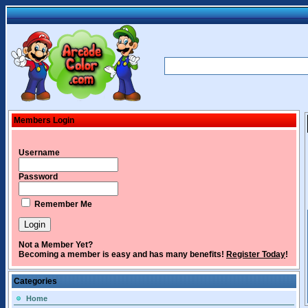
Members Login
Username
Password
Remember Me
Not a Member Yet?
Becoming a member is easy and has many benefits!
Register Today
!
Categories
Home