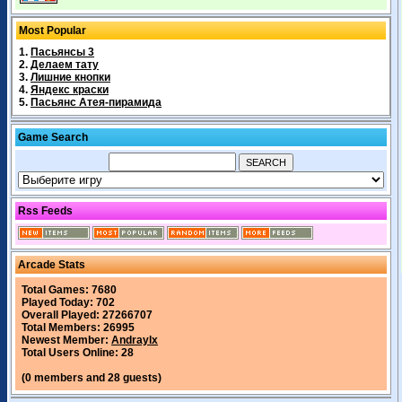
Most Popular
1.
Пасьянсы 3
2.
Делаем тату
3.
Лишние кнопки
4.
Яндекс краски
5.
Пасьянс Атея-пирамида
Game Search
Rss Feeds
Arcade Stats
Total Games: 7680
Played Today: 702
Overall Played: 27266707
Total Members: 26995
Newest Member:
Andraylx
Total Users Online: 28
(0 members and 28 guests)