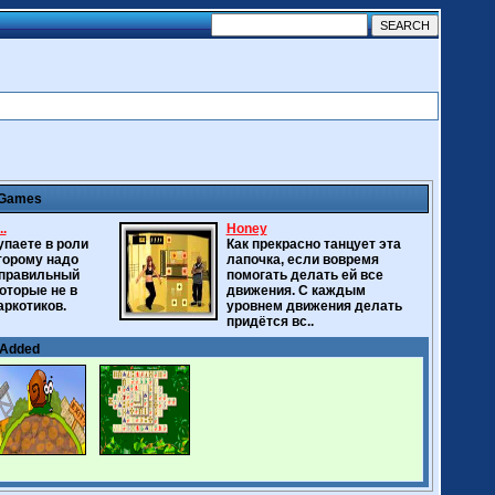
 Games
.
Honey
паете в роли
Как прекрасно танцует эта
торому надо
лапочка, если вовремя
 правильный
помогать делать ей все
которые не в
движения. С каждым
аркотиков.
уровнем движения делать
придётся вс..
 Added