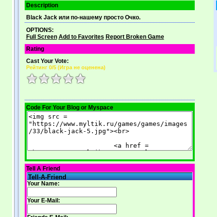
Description
Black Jack или по-нашему просто Очко.
OPTIONS:
Full Screen
Add to Favorites
Report Broken Game
Rating
Cast Your Vote:
Рейтинг
0
/5 (
Игра не оценена
)
Code For Your Blog or Myspace
Tell A Friend
Tell-A-Friend
Your Name:
Your E-Mail: