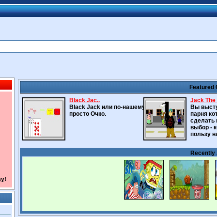
Featured
Black Jac..
Jack The .
Black Jack или по-нашему
Вы высту
просто Очко.
парня ко
сделать
выбор - 
пользу н
Recently
ay
!