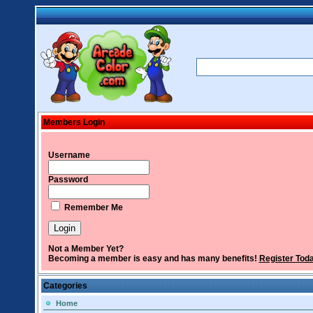
Members Login
Username
Password
Remember Me
Not a Member Yet?
Becoming a member is easy and has many benefits!
Register Tod
Categories
Home