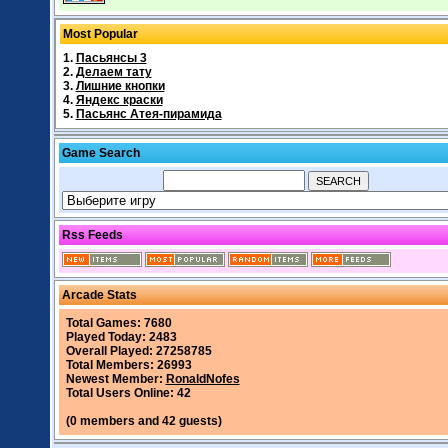
Most Popular
1.
Пасьянсы 3
2.
Делаем тату
3.
Лишние кнопки
4.
Яндекс краски
5.
Пасьянс Атея-пирамида
Game Search
Rss Feeds
Arcade Stats
Total Games: 7680
Played Today: 2483
Overall Played: 27258785
Total Members: 26993
Newest Member:
RonaldNofes
Total Users Online: 42
(0 members and 42 guests)