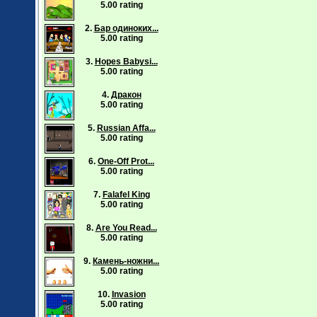
5.00 rating
2.
Бар одиноких...
5.00 rating
3.
Hopes Babysi...
5.00 rating
4.
Дракон
5.00 rating
5.
Russian Affa...
5.00 rating
6.
One-Off Prot...
5.00 rating
7.
Falafel King
5.00 rating
8.
Are You Read...
5.00 rating
9.
Камень-ножни...
5.00 rating
10.
Invasion
5.00 rating