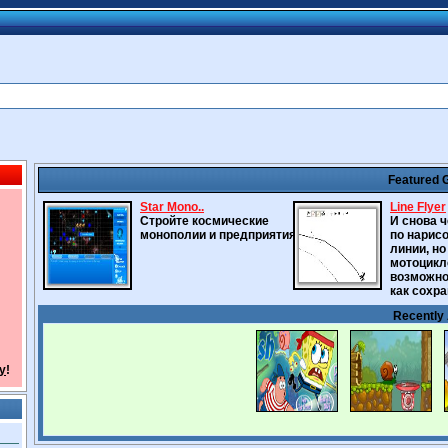
Featured
Star Mono..
Line Flyer
Стройте космические
И снова 
монополии и предприятия.
по нарис
линии, но
мотоцикл
возможно
как сохра
Recently
y
!