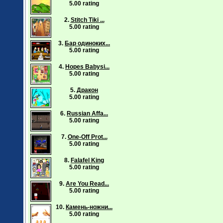
5.00 rating
2.
Stitch Tiki ...
5.00 rating
3.
Бар одиноких...
5.00 rating
4.
Hopes Babysi...
5.00 rating
5.
Дракон
5.00 rating
6.
Russian Affa...
5.00 rating
7.
One-Off Prot...
5.00 rating
8.
Falafel King
5.00 rating
9.
Are You Read...
5.00 rating
10.
Камень-ножни...
5.00 rating