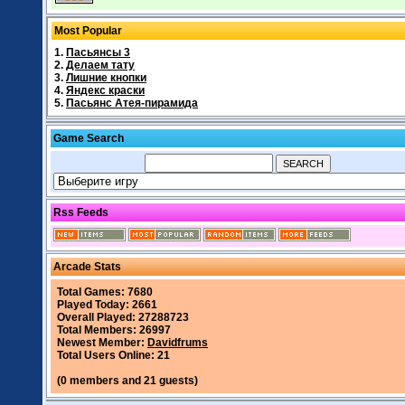
Most Popular
1.
Пасьянсы 3
2.
Делаем тату
3.
Лишние кнопки
4.
Яндекс краски
5.
Пасьянс Атея-пирамида
Game Search
Rss Feeds
Arcade Stats
Total Games: 7680
Played Today: 2661
Overall Played: 27288723
Total Members: 26997
Newest Member:
Davidfrums
Total Users Online: 21
(0 members and 21 guests)