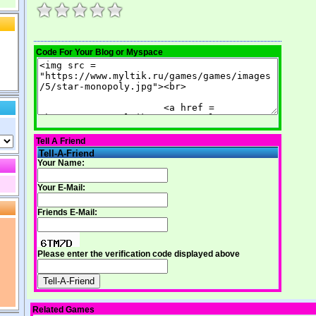
Code For Your Blog or Myspace
Tell A Friend
Tell-A-Friend
Your Name:
Your E-Mail:
Friends E-Mail:
Please enter the verification code displayed above
Related Games