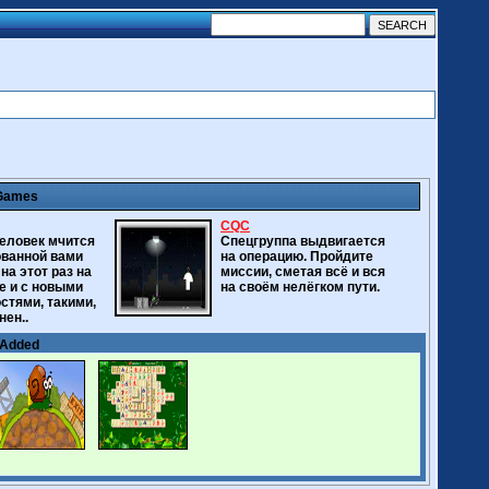
 Games
CQC
человек мчится
Спецгруппа выдвигается
ованной вами
на операцию. Пройдите
 на этот раз на
миссии, сметая всё и вся
е и с новыми
на своём нелёгком пути.
стями, такими,
нен..
 Added