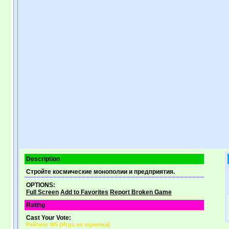
Description
Стройте космические монополии и предприятия.
OPTIONS:
Full Screen
Add to Favorites
Report Broken Game
Rating
Cast Your Vote:
Рейтинг
0
/5 (
Игра не оценена
)