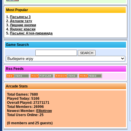
Most Popular
1.
Пасьянсы 3
2.
Делаем тату
3.
Лишние кнопки
4.
Яндекс краски
5.
Пасьянс Атея-пирамида
Game Search
Rss Feeds
Arcade Stats
Total Games: 7680
Played Today: 5166
Overall Played: 27271171
Total Members: 26996
Newest Member:
Elliottrow
Total Users Online: 25
(0 members and 25 guests)