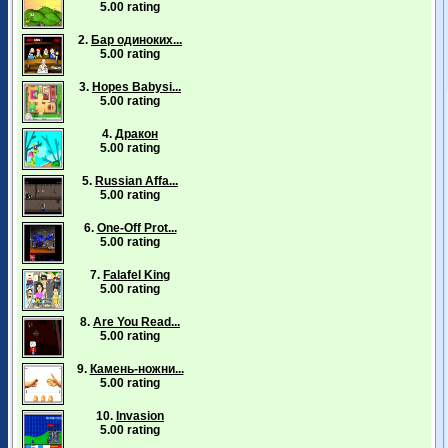
5.00 rating
2.
Бар одиноких...
5.00 rating
3.
Hopes Babysi...
5.00 rating
4.
Дракон
5.00 rating
5.
Russian Affa...
5.00 rating
6.
One-Off Prot...
5.00 rating
7.
Falafel King
5.00 rating
8.
Are You Read...
5.00 rating
9.
Камень-ножни...
5.00 rating
10.
Invasion
5.00 rating