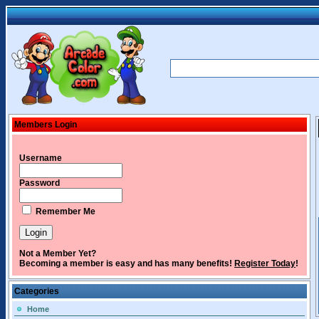
Members Login
Username
Password
Remember Me
Not a Member Yet?
Becoming a member is easy and has many benefits!
Register Today
!
Categories
Home