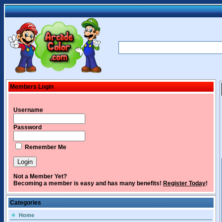
Members Login
Username
Password
Remember Me
Not a Member Yet?
Becoming a member is easy and has many benefits!
Register Today
!
Categories
Home