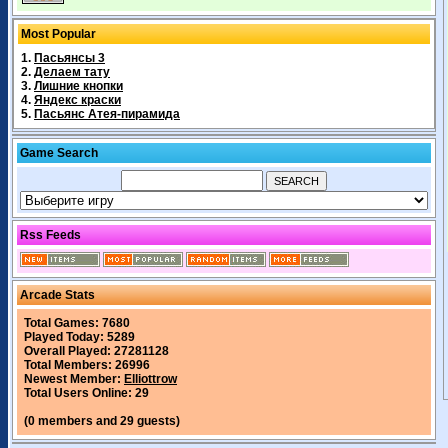
Most Popular
1.
Пасьянсы 3
2.
Делаем тату
3.
Лишние кнопки
4.
Яндекс краски
5.
Пасьянс Атея-пирамида
Game Search
Rss Feeds
Arcade Stats
Total Games: 7680
Played Today: 5289
Overall Played: 27281128
Total Members: 26996
Newest Member:
Elliottrow
Total Users Online: 29
(0 members and 29 guests)