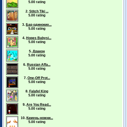
5.00 rating
2.
Stitch Tiki ...
5.00 rating
3.
Бар одиноких...
5.00 rating
4.
Hopes Babysi...
5.00 rating
5.
Дракон
5.00 rating
6.
Russian Affa...
5.00 rating
7.
One-Off Prot...
5.00 rating
8.
Falafel King
5.00 rating
9.
Are You Read...
5.00 rating
10.
Камень-ножни...
5.00 rating