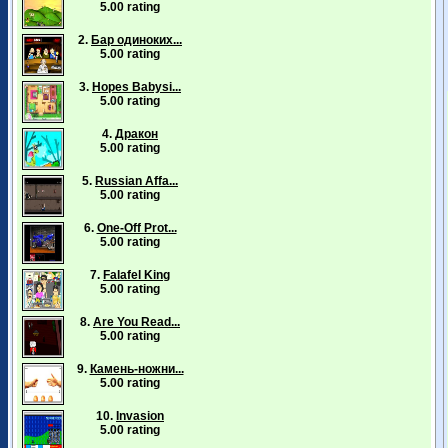
5.00 rating
2.
Бар одиноких...
5.00 rating
3.
Hopes Babysi...
5.00 rating
4.
Дракон
5.00 rating
5.
Russian Affa...
5.00 rating
6.
One-Off Prot...
5.00 rating
7.
Falafel King
5.00 rating
8.
Are You Read...
5.00 rating
9.
Камень-ножни...
5.00 rating
10.
Invasion
5.00 rating