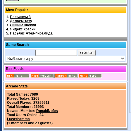
Most Popular
1.
Пасьянсы 3
2.
Делаем тату
3.
Лишние кнопки
4.
Яндекс краски
5.
Пасьянс Атея-пирамида
Game Search
Rss Feeds
Arcade Stats
Total Games: 7680
Played Today: 3209
Overall Played: 27259511
Total Members: 26993
Newest Member:
RonaldNofes
Total Users Online: 24
Lucashamma
(1 members and 23 guests)