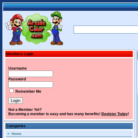
Members Login
Username
Password
Remember Me
Not a Member Yet?
Becoming a member is easy and has many benefits!
Register Today
!
Categories
Home