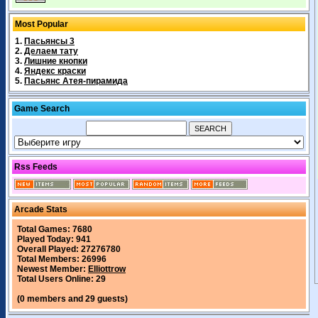
Most Popular
1.
Пасьянсы 3
2.
Делаем тату
3.
Лишние кнопки
4.
Яндекс краски
5.
Пасьянс Атея-пирамида
Game Search
Rss Feeds
Arcade Stats
Total Games: 7680
Played Today: 941
Overall Played: 27276780
Total Members: 26996
Newest Member:
Elliottrow
Total Users Online: 29
(0 members and 29 guests)