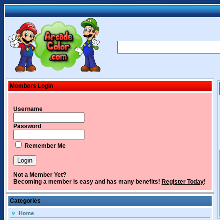
Members Login
Username
Password
Remember Me
Not a Member Yet?
Becoming a member is easy and has many benefits!
Register Today
!
Categories
Home