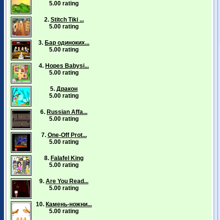
5.00 rating
2.
Stitch Tiki ...
5.00 rating
3.
Бар одиноких...
5.00 rating
4.
Hopes Babysi...
5.00 rating
5.
Дракон
5.00 rating
6.
Russian Affa...
5.00 rating
7.
One-Off Prot...
5.00 rating
8.
Falafel King
5.00 rating
9.
Are You Read...
5.00 rating
10.
Камень-ножни...
5.00 rating