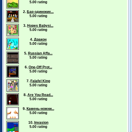
5.00 rating
2.
Бар одиноких...
5.00 rating
3.
Hopes Babysi...
5.00 rating
4.
Дракон
5.00 rating
5.
Russian Affa...
5.00 rating
6.
One-Off Prot...
5.00 rating
7.
Falafel King
5.00 rating
8.
Are You Read...
5.00 rating
9.
Камень-ножни...
5.00 rating
10.
Invasion
5.00 rating