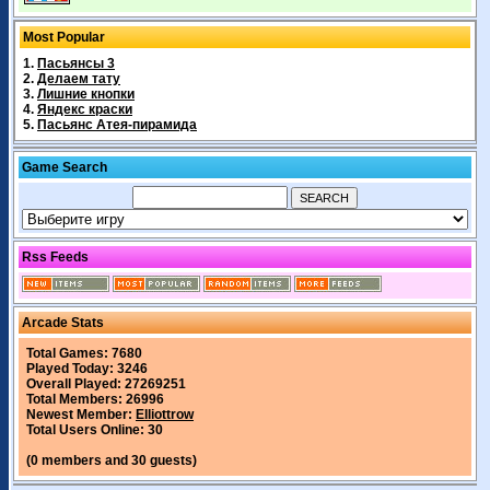
Most Popular
1.
Пасьянсы 3
2.
Делаем тату
3.
Лишние кнопки
4.
Яндекс краски
5.
Пасьянс Атея-пирамида
Game Search
Rss Feeds
Arcade Stats
Total Games: 7680
Played Today: 3246
Overall Played: 27269251
Total Members: 26996
Newest Member:
Elliottrow
Total Users Online: 30
(0 members and 30 guests)