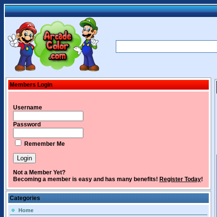
Members Login
Username
Password
Remember Me
Not a Member Yet?
Becoming a member is easy and has many benefits!
Register Today
!
Categories
Home