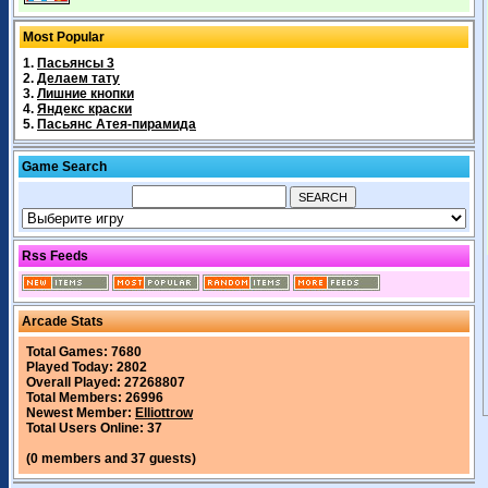
Most Popular
1.
Пасьянсы 3
2.
Делаем тату
3.
Лишние кнопки
4.
Яндекс краски
5.
Пасьянс Атея-пирамида
Game Search
Rss Feeds
Arcade Stats
Total Games: 7680
Played Today: 2802
Overall Played: 27268807
Total Members: 26996
Newest Member:
Elliottrow
Total Users Online: 37
(0 members and 37 guests)