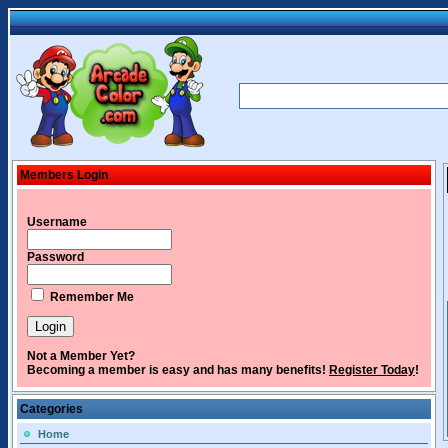
Members Login
Username
Password
Remember Me
Not a Member Yet?
Becoming a member is easy and has many benefits!
Register Today
!
Categories
Home