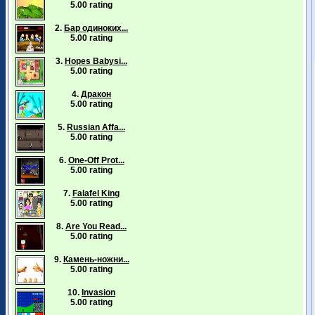
5.00 rating
2.
Бар одиноких...
5.00 rating
3.
Hopes Babysi...
5.00 rating
4.
Дракон
5.00 rating
5.
Russian Affa...
5.00 rating
6.
One-Off Prot...
5.00 rating
7.
Falafel King
5.00 rating
8.
Are You Read...
5.00 rating
9.
Камень-ножни...
5.00 rating
10.
Invasion
5.00 rating