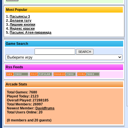
Most Popular
1.
Пасьянсы 3
2.
Делаем тату
3.
Лишние кнопки
4.
Яндекс краски
5.
Пасьянс Атея-пирамида
Game Search
Rss Feeds
Arcade Stats
Total Games: 7680
Played Today: 2123
Overall Played: 27288185
Total Members: 26997
Newest Member:
Davidfrums
Total Users Online: 20
(0 members and 20 guests)