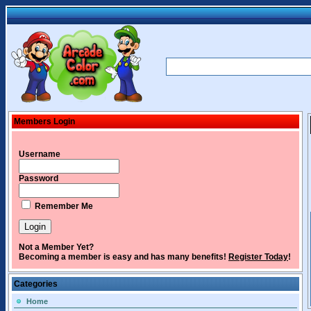
Members Login
Username
Password
Remember Me
Not a Member Yet?
Becoming a member is easy and has many benefits!
Register Today
!
Categories
Home