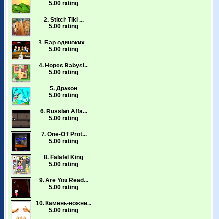
5.00 rating
2.
Stitch Tiki ...
5.00 rating
3.
Бар одиноких...
5.00 rating
4.
Hopes Babysi...
5.00 rating
5.
Дракон
5.00 rating
6.
Russian Affa...
5.00 rating
7.
One-Off Prot...
5.00 rating
8.
Falafel King
5.00 rating
9.
Are You Read...
5.00 rating
10.
Камень-ножни...
5.00 rating