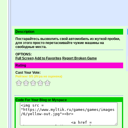
Description
Постарайтесь вызволить свой автомобиль из жуткой пробки,
для этого просто перетаскивайте чужие машины на
свободные места.
OPTIONS:
Full Screen
Add to Favorites
Report Broken Game
Rating
Cast Your Vote:
Рейтинг
0
/5 (
Игра не оценена
)
Code For Your Blog or Myspace