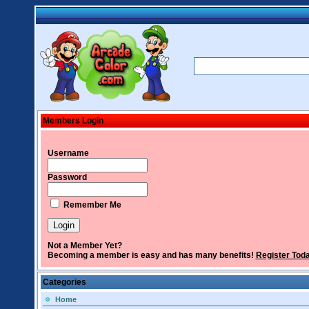
Members Login
Username
Password
Remember Me
Not a Member Yet?
Becoming a member is easy and has many benefits!
Register Tod
Categories
Home