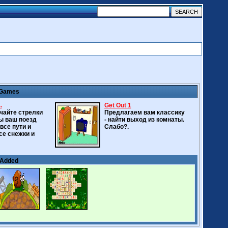
 Games
.
Get Out 1
чайте стрелки
Предлагаем вам классику
бы ваш поезд
- найти выход из комнаты.
все пути и
Слабо?.
се снежки и
 Added