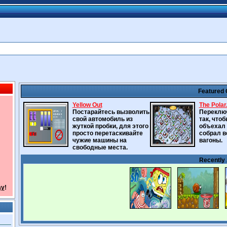
Featured
Yellow Out
The Polar.
Постарайтесь вызволить
Переклю
свой автомобиль из
так, что
жуткой пробки, для этого
объехал 
просто перетаскивайте
собрал в
чужие машины на
вагоны.
свободные места.
Recently
ay
!