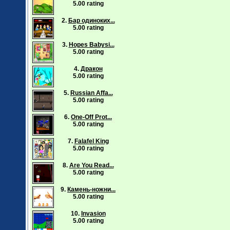
5.00 rating
2.
Бар одиноких...
5.00 rating
3.
Hopes Babysi...
5.00 rating
4.
Дракон
5.00 rating
5.
Russian Affa...
5.00 rating
6.
One-Off Prot...
5.00 rating
7.
Falafel King
5.00 rating
8.
Are You Read...
5.00 rating
9.
Камень-ножни...
5.00 rating
10.
Invasion
5.00 rating