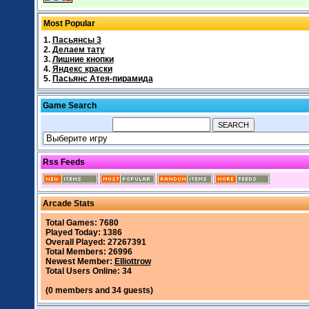
Most Popular
1.
Пасьянсы 3
2.
Делаем тату
3.
Лишние кнопки
4.
Яндекс краски
5.
Пасьянс Атея-пирамида
Game Search
Rss Feeds
Arcade Stats
Total Games: 7680
Played Today: 1386
Overall Played: 27267391
Total Members: 26996
Newest Member:
Elliottrow
Total Users Online: 34
(0 members and 34 guests)