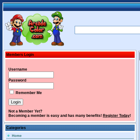
Members Login
Username
Password
Remember Me
Not a Member Yet?
Becoming a member is easy and has many benefits!
Register Today
!
Categories
Home