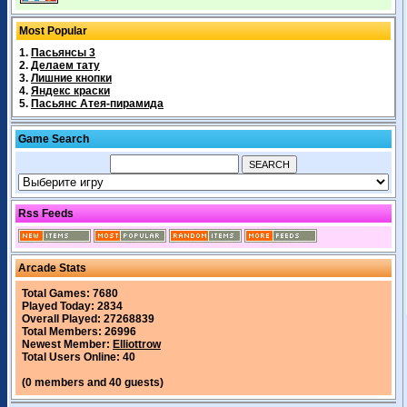
Most Popular
1.
Пасьянсы 3
2.
Делаем тату
3.
Лишние кнопки
4.
Яндекс краски
5.
Пасьянс Атея-пирамида
Game Search
Rss Feeds
Arcade Stats
Total Games: 7680
Played Today: 2834
Overall Played: 27268839
Total Members: 26996
Newest Member:
Elliottrow
Total Users Online: 40
(0 members and 40 guests)