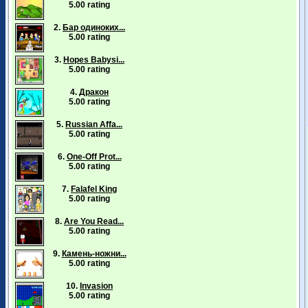
5.00 rating
2.
Бар одиноких...
5.00 rating
3.
Hopes Babysi...
5.00 rating
4.
Дракон
5.00 rating
5.
Russian Affa...
5.00 rating
6.
One-Off Prot...
5.00 rating
7.
Falafel King
5.00 rating
8.
Are You Read...
5.00 rating
9.
Камень-ножни...
5.00 rating
10.
Invasion
5.00 rating