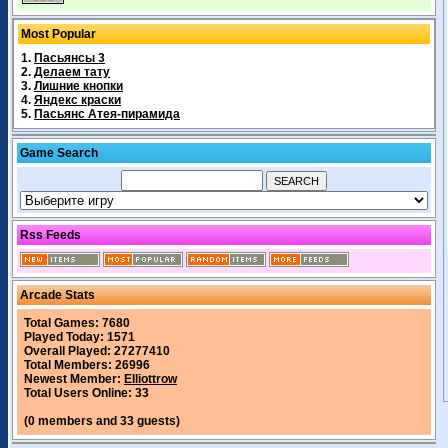
Most Popular
1.
Пасьянсы 3
2.
Делаем тату
3.
Лишние кнопки
4.
Яндекс краски
5.
Пасьянс Атея-пирамида
Game Search
Rss Feeds
Arcade Stats
Total Games: 7680
Played Today: 1571
Overall Played: 27277410
Total Members: 26996
Newest Member:
Elliottrow
Total Users Online: 33
(0 members and 33 guests)