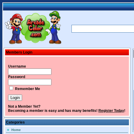
Members Login
Username
Password
Remember Me
Not a Member Yet?
Becoming a member is easy and has many benefits!
Register Today
!
Categories
Home