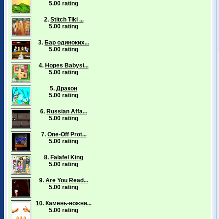
5.00 rating
2.
Stitch Tiki ...
5.00 rating
3.
Бар одиноких...
5.00 rating
4.
Hopes Babysi...
5.00 rating
5.
Дракон
5.00 rating
6.
Russian Affa...
5.00 rating
7.
One-Off Prot...
5.00 rating
8.
Falafel King
5.00 rating
9.
Are You Read...
5.00 rating
10.
Камень-ножни...
5.00 rating