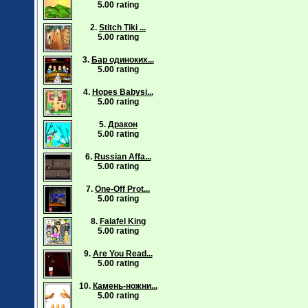
5.00 rating
2.
Stitch Tiki ...
5.00 rating
3.
Бар одиноких...
5.00 rating
4.
Hopes Babysi...
5.00 rating
5.
Дракон
5.00 rating
6.
Russian Affa...
5.00 rating
7.
One-Off Prot...
5.00 rating
8.
Falafel King
5.00 rating
9.
Are You Read...
5.00 rating
10.
Камень-ножни...
5.00 rating