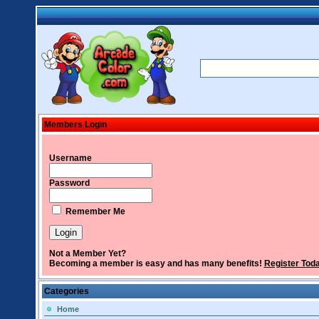
Members Login
Username
Password
Remember Me
Not a Member Yet?
Becoming a member is easy and has many benefits!
Register Tod
Categories
Home