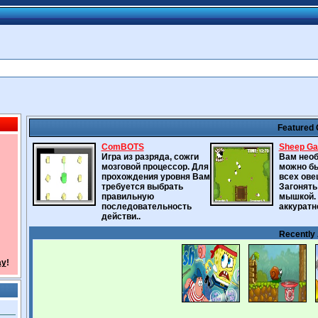
Featured
ComBOTS
Sheep G
Игра из разряда, сожги
Вам необ
мозговой процессор. Для
можно бы
прохождения уровня Вам
всех овец
требуется выбрать
Загонять
правильную
мышкой. 
последовательность
аккуратне
действи..
Recently
ay
!