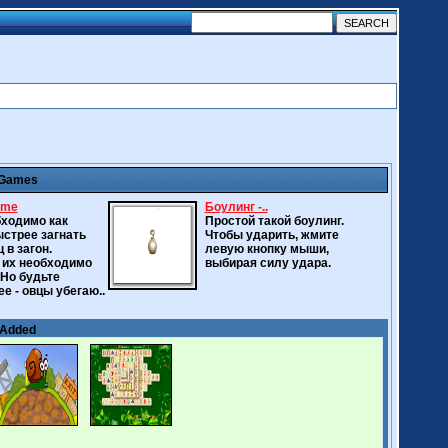
 Games
ame
Боулинг -..
ходимо как
Простой такой боулинг.
стрее загнать
Чтобы ударить, жмите
 в загон.
левую кнопку мыши,
 их необходимо
выбирая силу удара.
Но будьте
е - овцы убегаю..
 Added