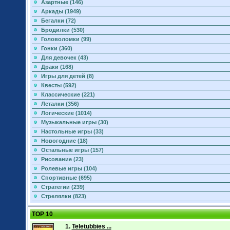
Азартные (146)
Аркады (1949)
Бегалки (72)
Бродилки (530)
Головоломки (99)
Гонки (360)
Для девочек (43)
Драки (168)
Игры для детей (8)
Квесты (592)
Классические (221)
Леталки (356)
Логические (1014)
Музыкальные игры (30)
Настольные игры (33)
Новогодние (18)
Остальные игры (157)
Рисование (23)
Ролевые игры (104)
Спортивные (695)
Стратегии (239)
Стрелялки (823)
TOP 10
1.
Teletubbies ...