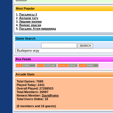
Most Popular
1.
Пасьянсы 3
2.
Делаем тату
3.
Лишние кнопки
4.
Яндекс краски
5.
Пасьянс Атея-пирамида
Game Search
Rss Feeds
Arcade Stats
Total Games: 7680
Played Today: 2441
Overall Played: 27288503
Total Members: 26997
Newest Member:
Davidfrums
Total Users Online: 16
(0 members and 16 guests)