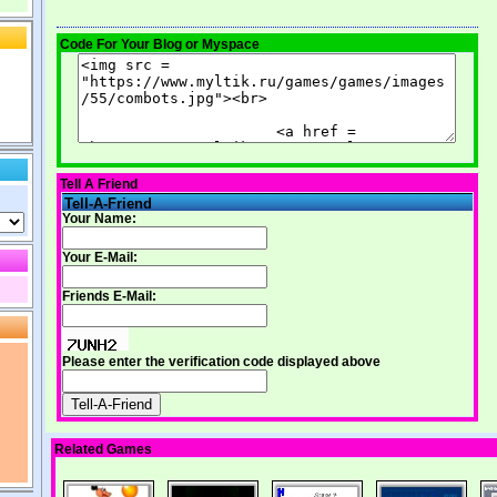
Code For Your Blog or Myspace
Tell A Friend
Tell-A-Friend
Your Name:
Your E-Mail:
Friends E-Mail:
Please enter the verification code displayed above
Related Games