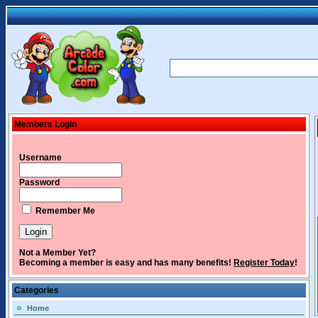
Members Login
Username
Password
Remember Me
Not a Member Yet?
Becoming a member is easy and has many benefits!
Register Today
!
Categories
Home