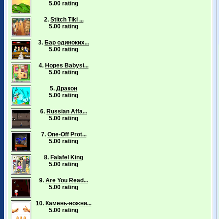
5.00 rating
2.
Stitch Tiki ...
5.00 rating
3.
Бар одиноких...
5.00 rating
4.
Hopes Babysi...
5.00 rating
5.
Дракон
5.00 rating
6.
Russian Affa...
5.00 rating
7.
One-Off Prot...
5.00 rating
8.
Falafel King
5.00 rating
9.
Are You Read...
5.00 rating
10.
Камень-ножни...
5.00 rating