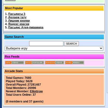
Most Popular
1.
Пасьянсы 3
2.
Делаем тату
3.
Лишние кнопки
4.
Яндекс краски
5.
Пасьянс Атея-пирамида
Game Search
Rss Feeds
Arcade Stats
Total Games: 7680
Played Today: 5628
Overall Played: 27281467
Total Members: 26996
Newest Member:
Elliottrow
Total Users Online: 37
(0 members and 37 guests)