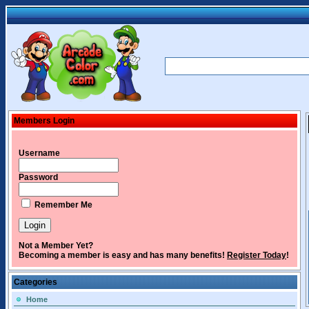
Members Login
Username
Password
Remember Me
Not a Member Yet?
Becoming a member is easy and has many benefits!
Register Today
!
Categories
Home