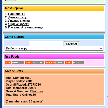
Most Popular
1.
Пасьянсы 3
2.
Делаем тату
3.
Лишние кнопки
4.
Яндекс краски
5.
Пасьянс Атея-пирамида
Game Search
Rss Feeds
Arcade Stats
Total Games: 7680
Played Today: 2881
Overall Played: 27278720
Total Members: 26996
Newest Member:
Elliottrow
Total Users Online: 26
(0 members and 26 guests)