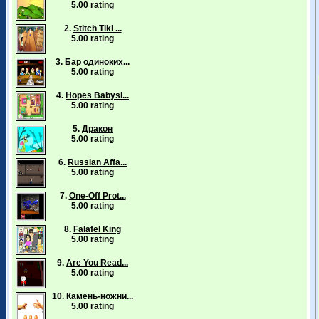
5.00 rating
2.
Stitch Tiki ...
5.00 rating
3.
Бар одиноких...
5.00 rating
4.
Hopes Babysi...
5.00 rating
5.
Дракон
5.00 rating
6.
Russian Affa...
5.00 rating
7.
One-Off Prot...
5.00 rating
8.
Falafel King
5.00 rating
9.
Are You Read...
5.00 rating
10.
Камень-ножни...
5.00 rating